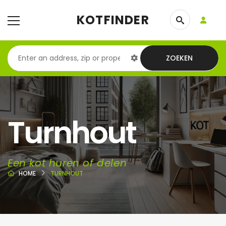
KOTFINDER
ZOEKEN
Turnhout
Een kot huren of delen
HOME
TURNHOUT