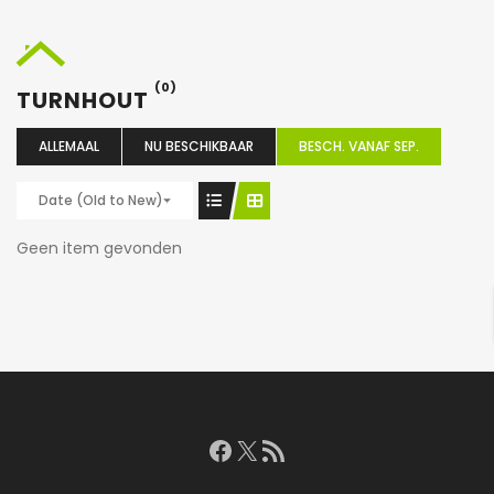
(0)
TURNHOUT
ALLEMAAL
NU BESCHIKBAAR
BESCH. VANAF SEP.
Date (Old to New)
Geen item gevonden
Facebook
X
RSS feed