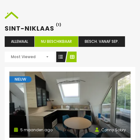
(1)
SINT-NIKLAAS
ALLEMAAL
NU BESCHIKBAAR
BESCH. VANAF SEP.
Most Viewed
NIEUW
5 maanden ago
Conny Sobry