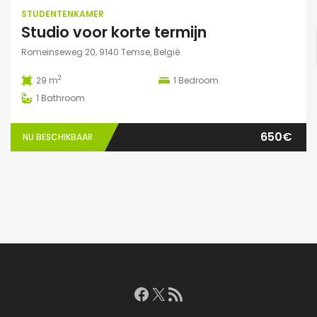
STUDENTENKAMER
Studio voor korte termijn
Romeinseweg 20, 9140 Temse, België
2
29 m
1
Bedroom
1
Bathroom
650€
NU BESCHIKBAAR
Facebook
X
RSS feed