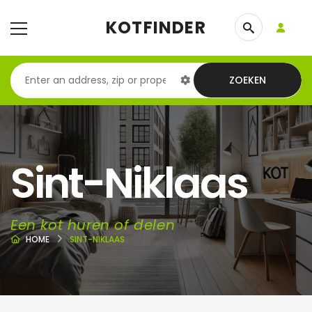
KOTFINDER
ZOEKEN
Sint-Niklaas
Een kot huren of delen
HOME
SINT-NIKLAAS