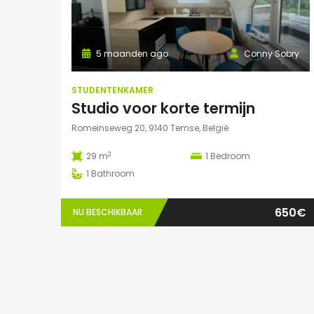
5 maanden ago
Conny Sobry
STUDENTENKAMER
Studio voor korte termijn
Romeinseweg 20, 9140 Temse, België
2
29 m
1
Bedroom
1
Bathroom
650€
NU BESCHIKBAAR