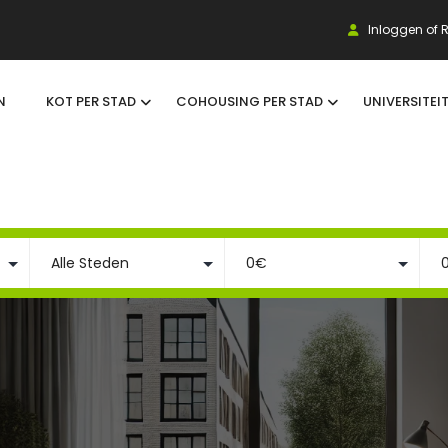
Inloggen of R
N
KOT PER STAD
COHOUSING PER STAD
UNIVERSITEI