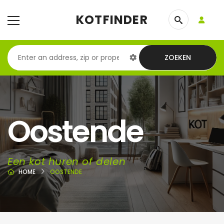
KOTFINDER
ZOEKEN
Oostende
Een kot huren of delen
HOME
OOSTENDE