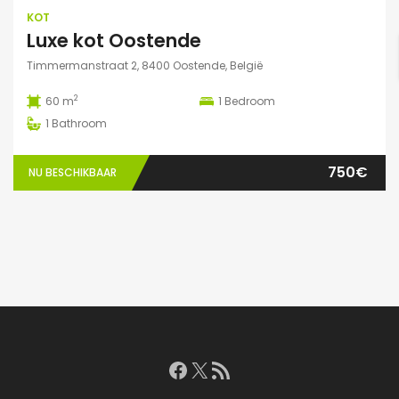
KOT
Luxe kot Oostende
Timmermanstraat 2, 8400 Oostende, België
2
60 m
1
Bedroom
1
Bathroom
750€
NU BESCHIKBAAR
Facebook
X
RSS feed