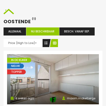
(1)
OOSTENDE
ALLEMAAL
NU BESCHIKBAAR
BESCH. VANAF SEP.
Price (High to Low)
IN DE KIJKER
NIEUW
TOPPER
4 weken ago
maxim.makelberge