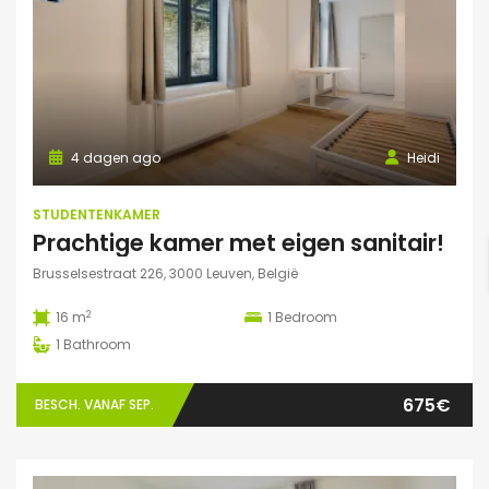
4 dagen ago
Heidi
STUDENTENKAMER
Prachtige kamer met eigen sanitair!
Brusselsestraat 226, 3000 Leuven, België
2
16 m
1
Bedroom
1
Bathroom
675€
BESCH. VANAF SEP.