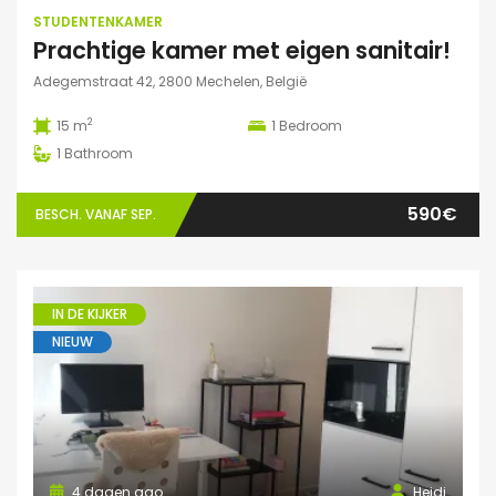
STUDENTENKAMER
Prachtige kamer met eigen sanitair!
Adegemstraat 42, 2800 Mechelen, België
2
15 m
1
Bedroom
1
Bathroom
590€
BESCH. VANAF SEP.
IN DE KIJKER
NIEUW
4 dagen ago
Heidi