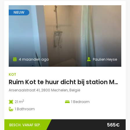
NIEUW
4 maanden ago
Paulien Heyse
KOT
Ruim Kot te huur dicht bij station Mechelen
Arsenaalstraat 41, 2800 Mechelen, België
2
21 m
1
Bedroom
1
Bathroom
565€
BESCH. VANAF SEP.