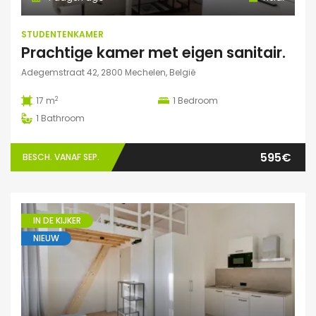
STUDENTENKAMER
Prachtige kamer met eigen sanitair.
Adegemstraat 42, 2800 Mechelen, België
2
17 m
1
Bedroom
1
Bathroom
595€
BESCH. VANAF SEP.
IN DE KIJKER
NIEUW