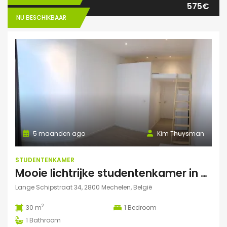
575€
NU BESCHIKBAAR
5 maanden ago
Kim Thuysman
STUDENTENKAMER
Mooie lichtrijke studentenkamer in hartje Mechelen
Lange Schipstraat 34, 2800 Mechelen, België
2
30 m
1
Bedroom
1
Bathroom