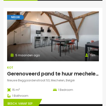
NIEUW
5 maanden ago
Tim
KOT
Gerenoveerd pand te huur mechelen Nieuwe Beggaardenstr
Nieuwe Beggaardenstraat 53, Mechelen, België
2
15 m
1
Bedroom
1
Bathroom
BESCH. VANAF SEP.