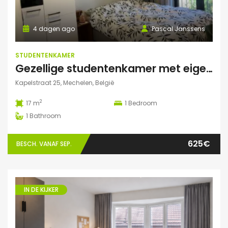
4 dagen ago
Pascal Janssens
STUDENTENKAMER
Gezellige studentenkamer met eigen badkamer in Mechelen
Kapelstraat 25, Mechelen, België
2
17 m
1
Bedroom
1
Bathroom
625€
BESCH. VANAF SEP.
IN DE KIJKER