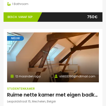
1
Bathroom
750€
BESCH. VANAF SEP.
NIEUW
12 maanden ago
s9833390@hotmail.com
STUDENTENKAMER
Ruime nette kamer met eigen badkamer en veel lichtinval
Leopoldstraat 15, Mechelen, België