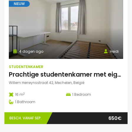
NIEUW
4 dagen ago
Heidi
STUDENTENKAMER
Prachtige studentenkamer met eigen sanitair.
Willem Herreynsstraat 42, Mechelen, België
2
16 m
1
Bedroom
1
Bathroom
650€
BESCH. VANAF SEP.