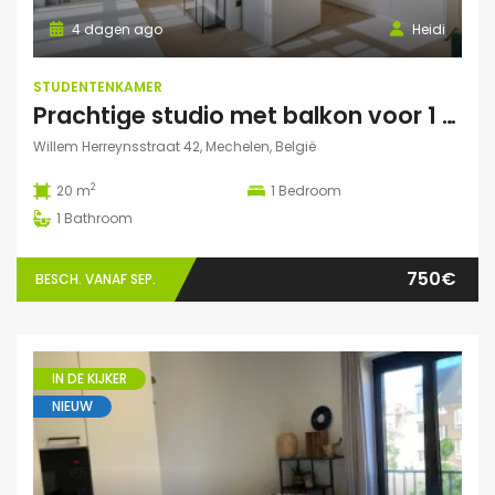
4 dagen ago
Heidi
STUDENTENKAMER
Prachtige studio met balkon voor 1 student(e)!
Willem Herreynsstraat 42, Mechelen, België
2
20 m
1
Bedroom
1
Bathroom
750€
BESCH. VANAF SEP.
IN DE KIJKER
NIEUW