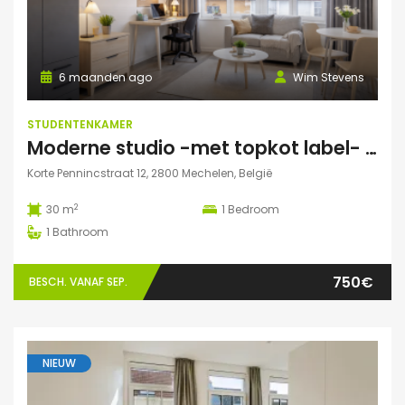
6 maanden ago
Wim Stevens
STUDENTENKAMER
Moderne studio -met topkot label- te huur gelegen in hartje Mechelen
Korte Pennincstraat 12, 2800 Mechelen, België
2
30 m
1
Bedroom
1
Bathroom
750€
BESCH. VANAF SEP.
NIEUW