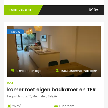
690€
BESCH. VANAF SEP.
NIEUW
12 maanden ago
s9833390@hotmail.com
KOT
kamer met eigen badkamer en TERRAS
Leopoldstraat 15, Mechelen, België
2
25 m
1
Bedroom