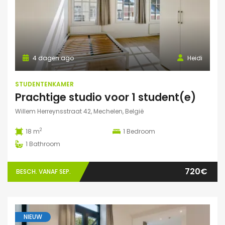
4 dagen ago
Heidi
STUDENTENKAMER
Prachtige studio voor 1 student(e)
Willem Herreynsstraat 42, Mechelen, België
2
18 m
1
Bedroom
1
Bathroom
720€
BESCH. VANAF SEP.
NIEUW