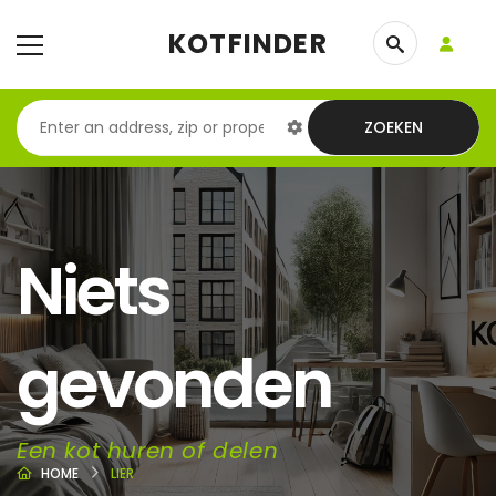
KOTFINDER
ZOEKEN
Niets
gevonden
Een kot huren of delen
HOME
LIER