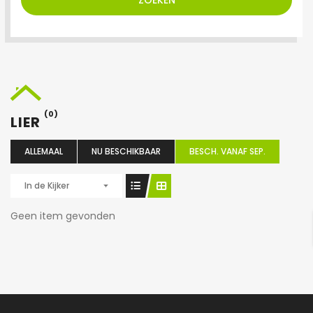
ZOEKEN
(0)
LIER
ALLEMAAL
NU BESCHIKBAAR
BESCH. VANAF SEP.
In de Kijker
Geen item gevonden