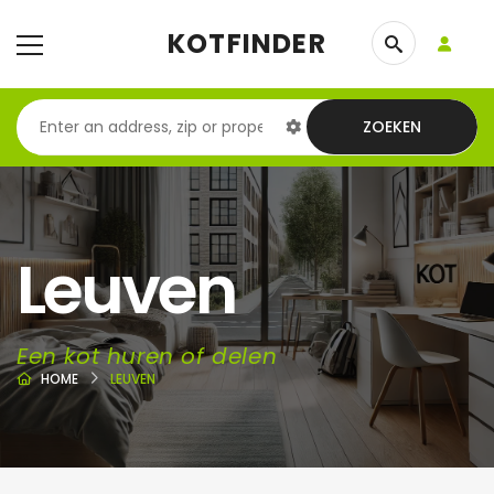
KOTFINDER
ZOEKEN
Leuven
Een kot huren of delen
HOME
LEUVEN