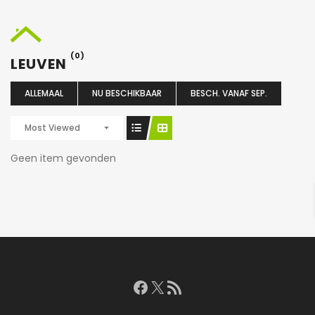
(0)
LEUVEN
ALLEMAAL
NU BESCHIKBAAR
BESCH. VANAF SEP.
Most Viewed
Geen item gevonden
Facebook
X
RSS feed