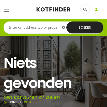
KOTFINDER
ZOEKEN
Niets
gevonden
Een kot huren of delen
HOME
GENK