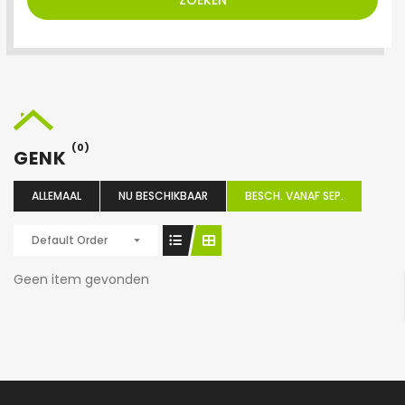
ZOEKEN
(0)
GENK
ALLEMAAL
NU BESCHIKBAAR
BESCH. VANAF SEP.
Default Order
Geen item gevonden