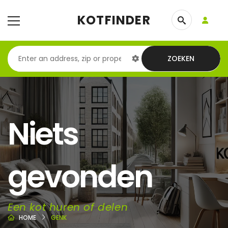
KOTFINDER
ZOEKEN
Niets
gevonden
Een kot huren of delen
HOME
GENK