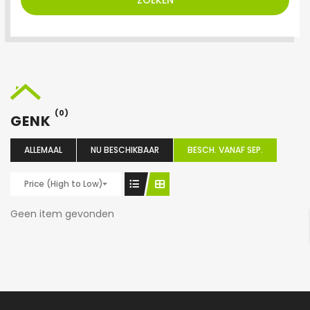
ZOEKEN
(0)
GENK
ALLEMAAL
NU BESCHIKBAAR
BESCH. VANAF SEP.
Price (High to Low)
Geen item gevonden