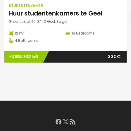
STUDENTENKAMER
Huur studentenkamers te Geel
Groenstraat 20, 2440 Geel, België
2
12 m
18
Bedrooms
4
Bathrooms
330€
NU BESCHIKBAAR
Facebook
X
RSS feed