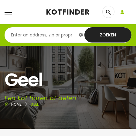
KOTFINDER
ZOEKEN
Geel
Een kot huren of delen
HOME
GEEL