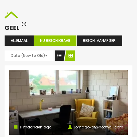
(1)
GEEL
ALLEMAAL
NU BESCHIKBAAR
BESCH. VANAF SEP.
Date (New to Old)
11 maanden ago
jomagokot@hotmail.com