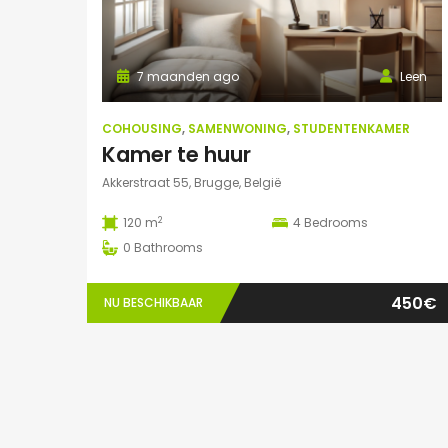
7 maanden ago
Leen
COHOUSING
,
SAMENWONING
,
STUDENTENKAMER
Kamer te huur
Akkerstraat 55, Brugge, België
2
120 m
4
Bedrooms
0
Bathrooms
450€
NU BESCHIKBAAR