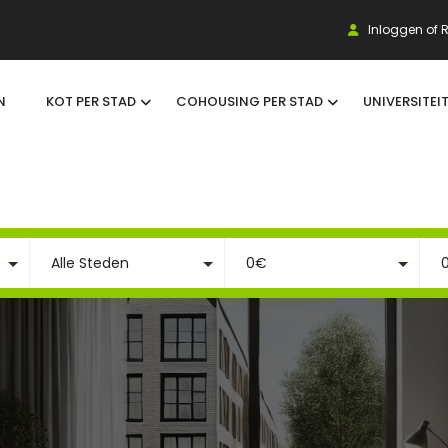
Inloggen of R
N
KOT PER STAD
COHOUSING PER STAD
UNIVERSITEI