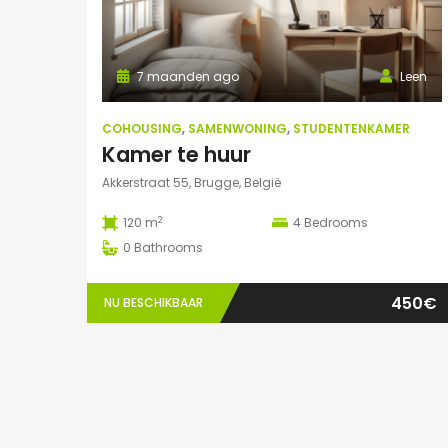
7 maanden ago
Leen
COHOUSING
,
SAMENWONING
,
STUDENTENKAMER
Kamer te huur
Akkerstraat 55, Brugge, België
2
120 m
4
Bedrooms
0
Bathrooms
450€
NU BESCHIKBAAR