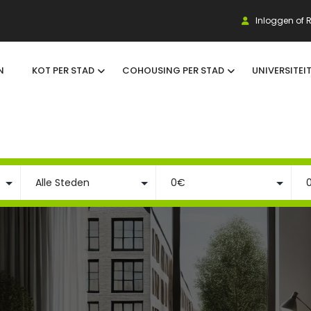
Inloggen of R
N
KOT PER STAD
COHOUSING PER STAD
UNIVERSITEI