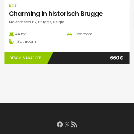
KOT
Charming In historisch Brugge
Molenmeers 62, Brugge, België
2
44 m
1
Bedroom
1
Bathroom
660€
BESCH. VANAF SEP.
Facebook
X
RSS feed