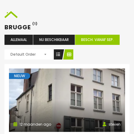
(1)
BRUGGE
ALLEMAAL
NU BESCHIKBAAR
BESCH. VANAF SEP.
Default Order
NIEUW
12 maanden ago
steven