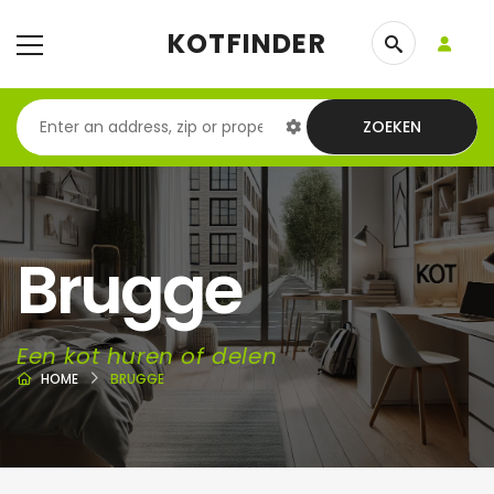
KOTFINDER
ZOEKEN
Brugge
Een kot huren of delen
HOME
BRUGGE