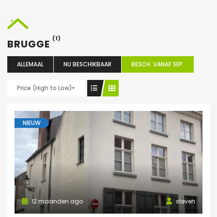
(1)
BRUGGE
ALLEMAAL
NU BESCHIKBAAR
BESCH. VANAF SEP.
Price (High to Low)
NIEUW
12 maanden ago
steven