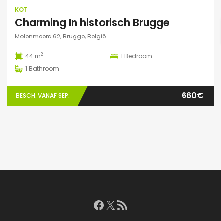
KOT
Charming In historisch Brugge
Molenmeers 62, Brugge, België
2
44 m
1
Bedroom
1
Bathroom
660€
BESCH. VANAF SEP.
Facebook
X
RSS feed