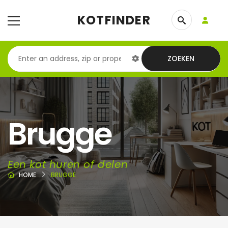
KOTFINDER
ZOEKEN
Brugge
Een kot huren of delen
HOME
BRUGGE