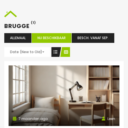
(1)
BRUGGE
ALLEMAAL
NU BESCHIKBAAR
BESCH. VANAF SEP.
Date (New to Old)
7 maanden ago
Leen