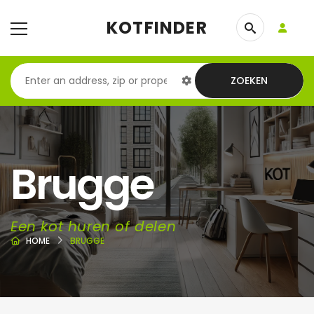
KOTFINDER
ZOEKEN
Brugge
Een kot huren of delen
HOME
BRUGGE