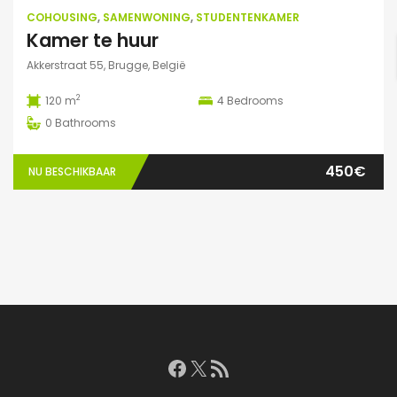
COHOUSING
,
SAMENWONING
,
STUDENTENKAMER
Kamer te huur
Akkerstraat 55, Brugge, België
2
120 m
4
Bedrooms
0
Bathrooms
450€
NU BESCHIKBAAR
Facebook
X
RSS feed