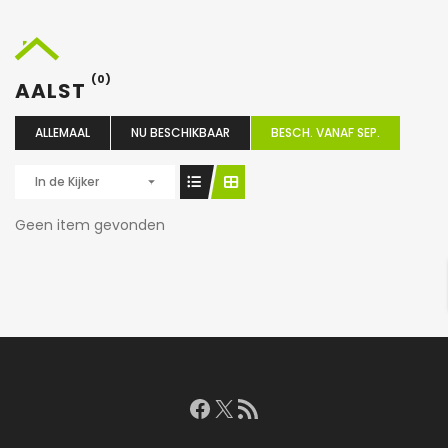
(0)
AALST
ALLEMAAL
NU BESCHIKBAAR
BESCH. VANAF SEP.
In de Kijker
Geen item gevonden
Facebook
X
RSS feed