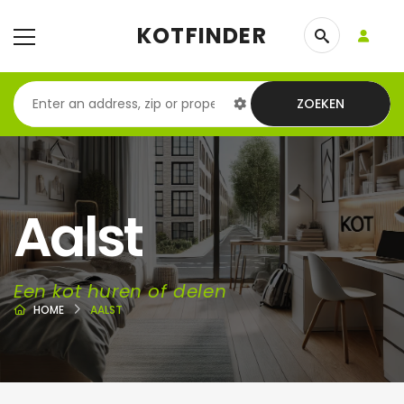
KOTFINDER
ZOEKEN
Aalst
Een kot huren of delen
HOME
AALST