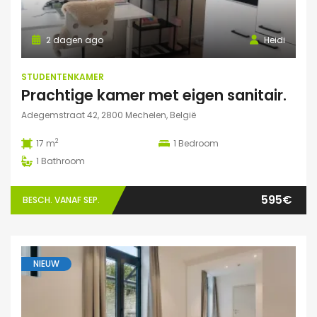
2 dagen ago
Heidi
STUDENTENKAMER
Prachtige kamer met eigen sanitair.
Adegemstraat 42, 2800 Mechelen, België
2
17 m
1
Bedroom
1
Bathroom
595€
BESCH. VANAF SEP.
NIEUW