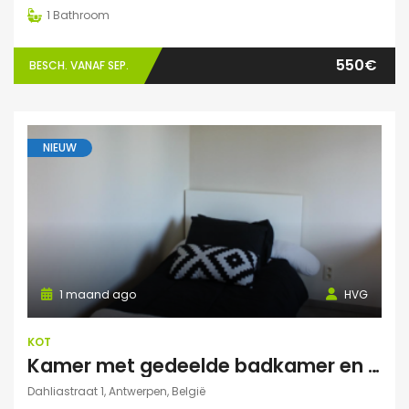
1
Bathroom
550€
BESCH. VANAF SEP.
NIEUW
1 maand ago
HVG
KOT
Kamer met gedeelde badkamer en keuken
Dahliastraat 1, Antwerpen, België