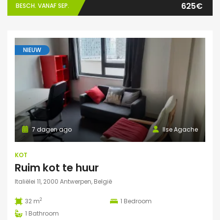
625€
BESCH. VANAF SEP.
NIEUW
7 dagen ago
Ilse Agache
KOT
Ruim kot te huur
Italiëlei 11, 2000 Antwerpen, België
2
32 m
1
Bedroom
1
Bathroom