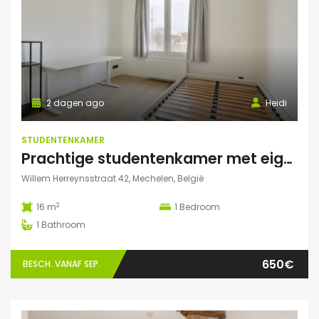
2 dagen ago
Heidi
STUDENTENKAMER
Prachtige studentenkamer met eigen sanitair.
Willem Herreynsstraat 42, Mechelen, België
2
16 m
1
Bedroom
1
Bathroom
650€
BESCH. VANAF SEP.