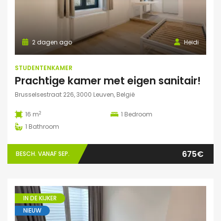
2 dagen ago
Heidi
STUDENTENKAMER
Prachtige kamer met eigen sanitair!
Brusselsestraat 226, 3000 Leuven, België
2
16 m
1
Bedroom
1
Bathroom
675€
BESCH. VANAF SEP.
IN DE KIJKER
NIEUW