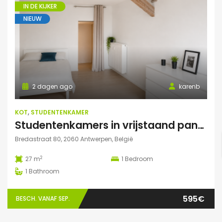
IN DE KIJKER
NIEUW
2 dagen ago
karenb
KOT
,
STUDENTENKAMER
Studentenkamers in vrijstaand pand ‘De Drie Snellen’.
Bredastraat 80, 2060 Antwerpen, België
2
27 m
1
Bedroom
1
Bathroom
595€
BESCH. VANAF SEP.