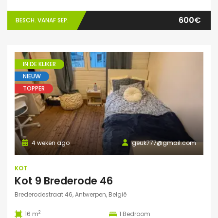
600€
BESCH. VANAF SEP.
IN DE KIJKER
NIEUW
TOPPER
4 weken ago
geuk777@gmail.com
KOT
Kot 9 Brederode 46
Brederodestraat 46, Antwerpen, België
2
16 m
1
Bedroom