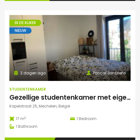
IN DE KIJKER
NIEUW
2 dagen ago
Pascal Janssens
STUDENTENKAMER
Gezellige studentenkamer met eigen badkamer in Mechelen
Kapelstraat 25, Mechelen, België
2
17 m
1
Bedroom
1
Bathroom