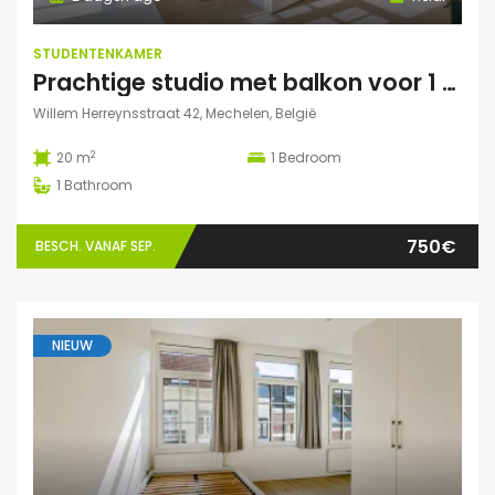
STUDENTENKAMER
Prachtige studio met balkon voor 1 student(e)!
Willem Herreynsstraat 42, Mechelen, België
2
20 m
1
Bedroom
1
Bathroom
750€
BESCH. VANAF SEP.
NIEUW