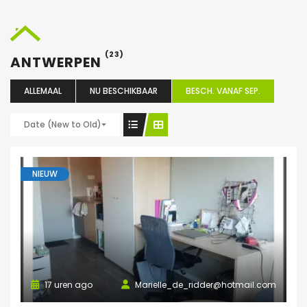
(23)
ANTWERPEN
ALLEMAAL
NU BESCHIKBAAR
BESCH. VANAF SEP.
Date (New to Old)
NIEUW
17 uren ago
Marielle_de_ridder@hotmail.com