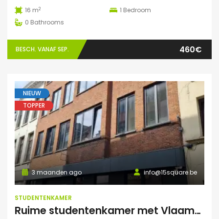
2
16 m
1
Bedroom
0
Bathrooms
460€
BESCH. VANAF SEP.
NIEUW
TOPPER
3 maanden ago
info@15square.be
STUDENTENKAMER
Ruime studentenkamer met Vlaams kotlabel, voorzien van eigen douche en lavabo, in kleinschalige residentie