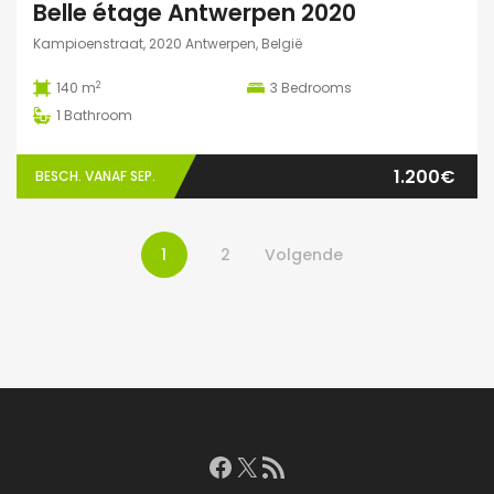
Belle étage Antwerpen 2020
Kampioenstraat, 2020 Antwerpen, België
2
140 m
3
Bedrooms
1
Bathroom
1.200€
BESCH. VANAF SEP.
1
2
Volgende
Facebook
X
RSS feed