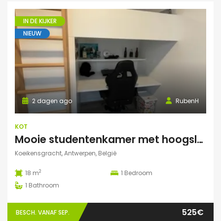
IN DE KIJKER
NIEUW
2 dagen ago
RubenH
KOT
Mooie studentenkamer met hoogslaper en grote gemeenschappelijke ruimte/terras in Campus Eilandje
Koeikensgracht, Antwerpen, België
2
18 m
1
Bedroom
1
Bathroom
525€
BESCH. VANAF SEP.