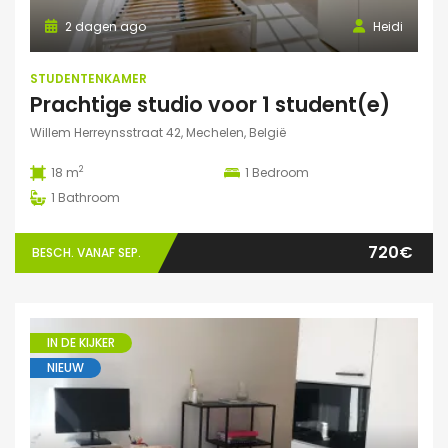
2 dagen ago
Heidi
STUDENTENKAMER
Prachtige studio voor 1 student(e)
Willem Herreynsstraat 42, Mechelen, België
2
18 m
1
Bedroom
1
Bathroom
720€
BESCH. VANAF SEP.
IN DE KIJKER
NIEUW