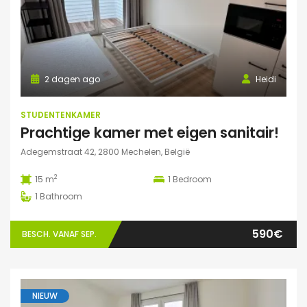
2 dagen ago
Heidi
STUDENTENKAMER
Prachtige kamer met eigen sanitair!
Adegemstraat 42, 2800 Mechelen, België
2
15 m
1
Bedroom
1
Bathroom
590€
BESCH. VANAF SEP.
NIEUW