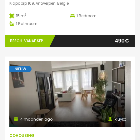
Klapdorp 109, Antwerpen, België
2
15 m
1
Bedroom
1
Bathroom
490€
BESCH. VANAF SEP.
NIEUW
4 maanden ago
kluykx
COHOUSING