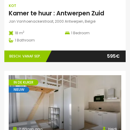
KOT
Kamer te huur : Antwerpen Zuid
Jan Vanhoenackerstraat, 2000 Antwerpen, België
2
18 m
1
Bedroom
1
Bathroom
595€
BESCH. VANAF SEP.
IN DE KIJKER
NIEUW
2 dagen ago
Heidi