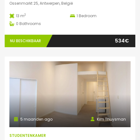
Ossenmarkt 25, Antwerpen, België
2
13 m
1
Bedroom
0
Bathrooms
534€
NU BESCHIKBAAR
5 maanden ago
Kim Thuysman
STUDENTENKAMER