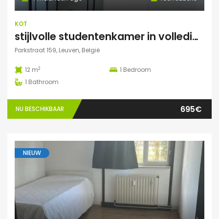
KOT
stijlvolle studentenkamer in volledig gerenoveerd studentenhuis
Parkstraat 159, Leuven, België
2
12 m
1
Bedroom
1
Bathroom
695€
NU BESCHIKBAAR
NIEUW