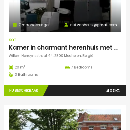
7 maanden ago
niki.vanherck@gmail.com
KOT
Kamer in charmant herenhuis met grote zonnige tuin
Willem Herreynsstraat 44, 2800 Mechelen, België
2
20 m
7
Bedrooms
0
Bathrooms
400€
NU BESCHIKBAAR