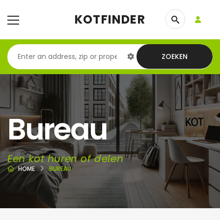
KOTFINDER
ZOEKEN
Bureau
Een kot huren of delen
HOME
BUREAU