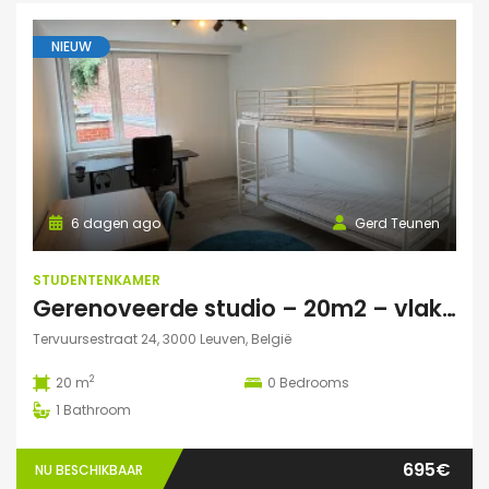
NIEUW
6 dagen ago
Gerd Teunen
STUDENTENKAMER
Gerenoveerde studio – 20m2 – vlakbij campus Gasthuisberg
Tervuursestraat 24, 3000 Leuven, België
2
20 m
0
Bedrooms
1
Bathroom
695€
NU BESCHIKBAAR