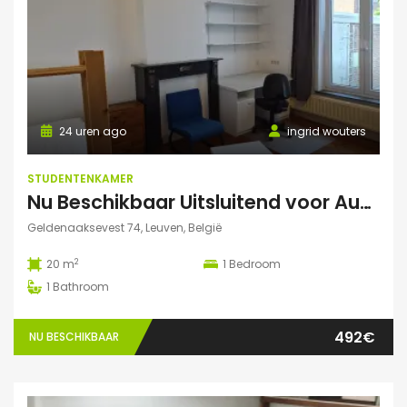
24 uren ago
ingrid wouters
STUDENTENKAMER
Nu Beschikbaar Uitsluitend voor Augustus 2026 in Leuven
Geldenaaksevest 74, Leuven, België
2
20 m
1
Bedroom
1
Bathroom
492€
NU BESCHIKBAAR