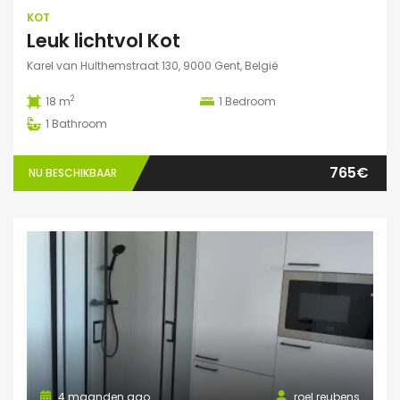
KOT
Leuk lichtvol Kot
Karel van Hulthemstraat 130, 9000 Gent, België
2
18 m
1
Bedroom
1
Bathroom
765€
NU BESCHIKBAAR
4 maanden ago
roel reubens