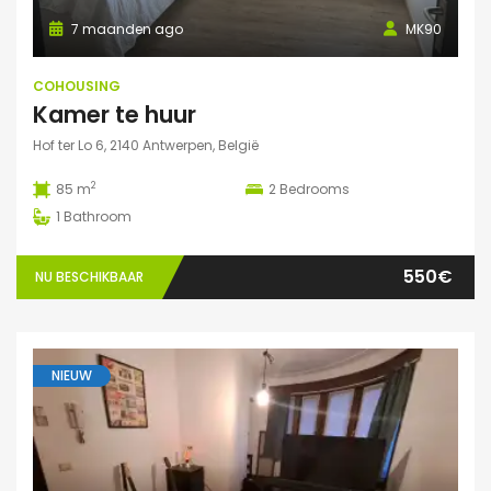
7 maanden ago
MK90
COHOUSING
Kamer te huur
Hof ter Lo 6, 2140 Antwerpen, België
2
85 m
2
Bedrooms
1
Bathroom
550€
NU BESCHIKBAAR
NIEUW