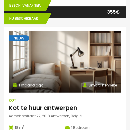
BESCH. VANAF SEP.
355€
NU BESCHIKBAAR
NIEUW
1 maand ago
Limara henneke
KOT
Kot te huur antwerpen
Aarschotstraat 22, 2018 Antwerpen, België
2
18 m
1
Bedroom