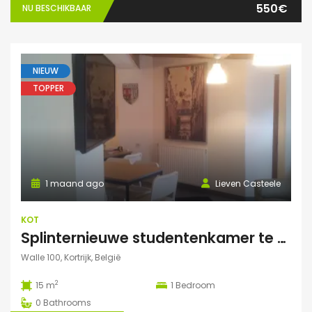
550€
NU BESCHIKBAAR
NIEUW
TOPPER
1 maand ago
Lieven Casteele
KOT
Splinternieuwe studentenkamer te huur in authentiek herenhuis
Walle 100, Kortrijk, België
2
15 m
1
Bedroom
0
Bathrooms