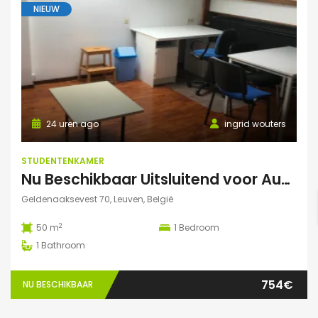
NIEUW
24 uren ago
ingrid wouters
STUDENTENKAMER
Nu Beschikbaar Uitsluitend voor Augustus 2026 in Leuven Studio
Geldenaaksevest 70, Leuven, België
2
50 m
1
Bedroom
1
Bathroom
754€
NU BESCHIKBAAR