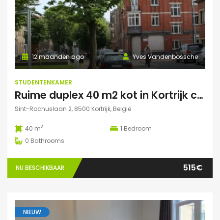
12 maanden ago
Yves Vandenbossche
STUDENTENKAMER
Ruime duplex 40 m2 kot in Kortrijk centraal gelegen.
Sint-Rochuslaan 2, 8500 Kortrijk, België
2
40 m
1
Bedroom
0
Bathrooms
515€
NU BESCHIKBAAR
NIEUW