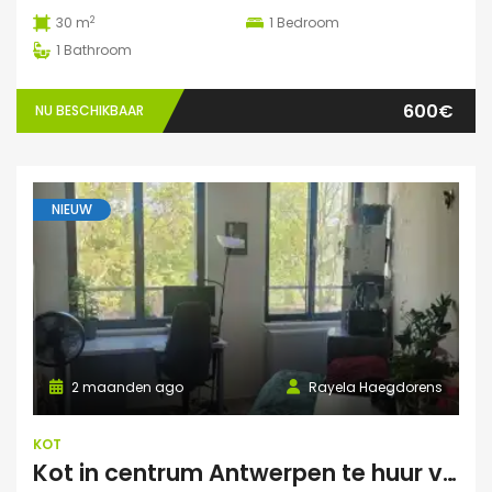
2
30 m
1
Bedroom
1
Bathroom
600€
NU BESCHIKBAAR
NIEUW
2 maanden ago
Rayela Haegdorens
KOT
Kot in centrum Antwerpen te huur voor zomermaanden: JUNI/JULI/AUGUSTUS