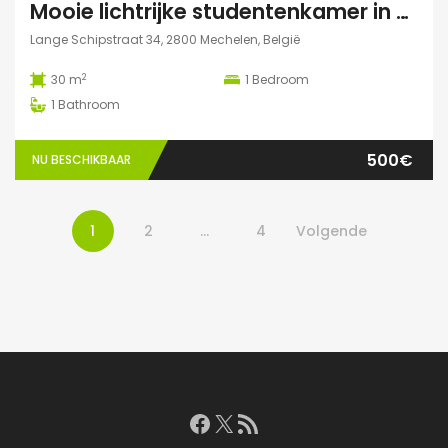
Mooie lichtrijke studentenkamer in hartje Mechelen! (te huur t.e.m. 31 augustus)
Lange Schipstraat 34, 2800 Mechelen, België
2
30 m
1
Bedroom
1
Bathroom
500€
NU BESCHIKBAAR
1
2
…
4
Volgende
Facebook
X
RSS feed