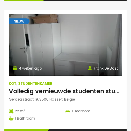
NIEUW
4 weken ago
Frank De Bast
KOT
,
STUDENTENKAMER
Volledig vernieuwde studenten studio te huur
Geraetsstraat 19, 3500 Hasselt, België
2
22 m
1
Bedroom
1
Bathroom