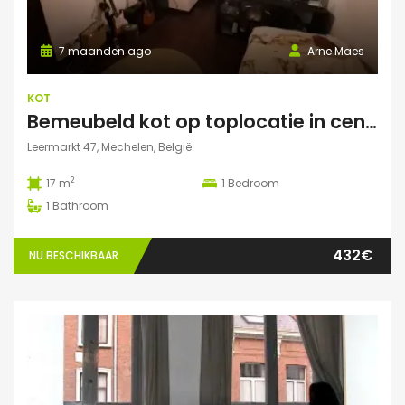
7 maanden ago
Arne Maes
KOT
Bemeubeld kot op toplocatie in centrum Mechelen met privédouche, dakterras en lavabo
Leermarkt 47, Mechelen, België
2
17 m
1
Bedroom
1
Bathroom
432€
NU BESCHIKBAAR