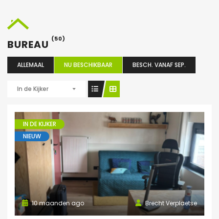
(50)
BUREAU
ALLEMAAL
NU BESCHIKBAAR
BESCH. VANAF SEP.
In de Kijker
IN DE KIJKER
NIEUW
10 maanden ago
Brecht Verplaetse