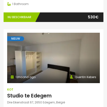
1
Bathroom
530€
NU BESCHIKBAAR
NIEUW
1 maand ago
Quentin Kebers
KOT
Studio te Edegem
Drie Eikenstraat 67, 2650 Edegem, België