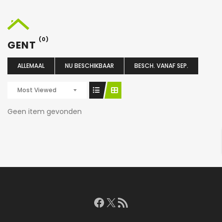
(0)
GENT
ALLEMAAL
NU BESCHIKBAAR
BESCH. VANAF SEP.
Most Viewed
Geen item gevonden
Facebook
X
RSS feed