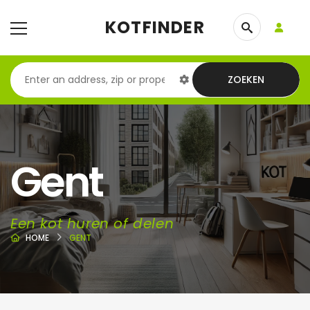
KOTFINDER
ZOEKEN
Gent
Een kot huren of delen
HOME
GENT