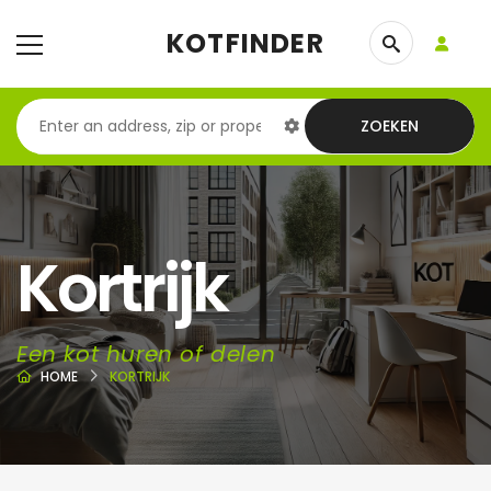
KOTFINDER
ZOEKEN
Kortrijk
Een kot huren of delen
HOME
KORTRIJK