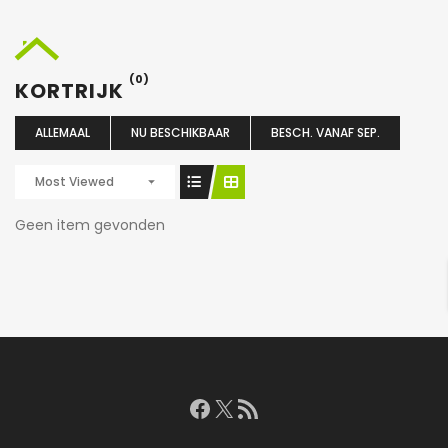
(0)
KORTRIJK
ALLEMAAL
NU BESCHIKBAAR
BESCH. VANAF SEP.
Most Viewed
Geen item gevonden
Facebook
X
RSS feed