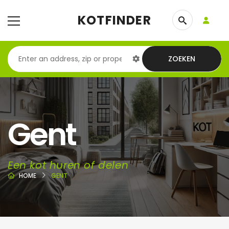
KOTFINDER
ZOEKEN
Gent
Een kot huren of delen
HOME
GENT