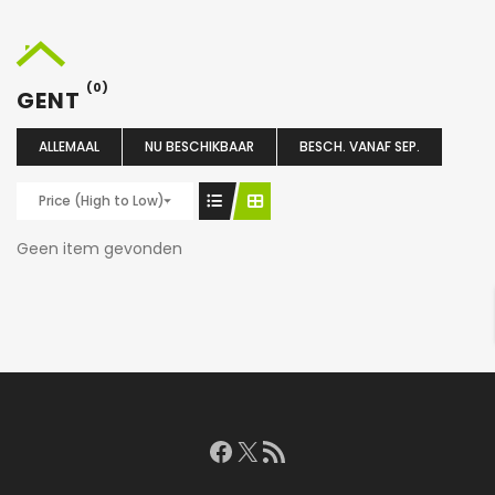
(0)
GENT
ALLEMAAL
NU BESCHIKBAAR
BESCH. VANAF SEP.
Price (High to Low)
Geen item gevonden
Facebook
X
RSS feed