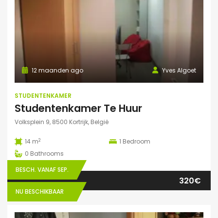
12 maanden ago
Yves Algoet
STUDENTENKAMER
Studentenkamer Te Huur
Volksplein 9, 8500 Kortrijk, België
2
14 m
1
Bedroom
0
Bathrooms
BESCH. VANAF SEP.
320€
NU BESCHIKBAAR