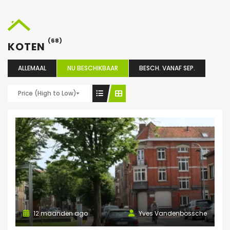
(68)
KOTEN
ALLEMAAL
NU BESCHIKBAAR
BESCH. VANAF SEP.
Price (High to Low)
12 maanden ago
Yves Vandenbossche