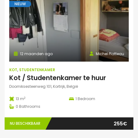
NIEUW
12 maanden ago
Michel Platteau
KOT
,
STUDENTENKAMER
Kot / Studentenkamer te huur
Doorniksesteenweg 101, Kortrijk, België
2
13 m
1
Bedroom
0
Bathrooms
255€
NU BESCHIKBAAR