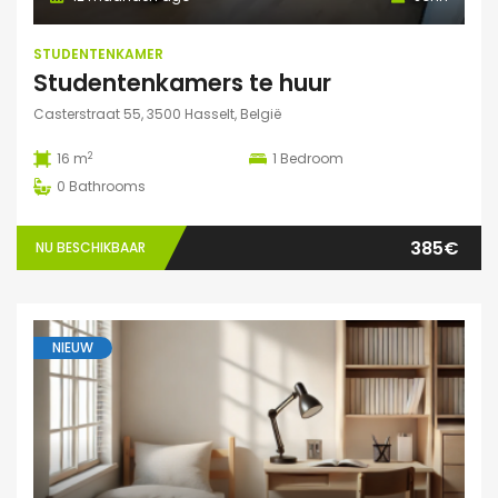
STUDENTENKAMER
Studentenkamers te huur
Casterstraat 55, 3500 Hasselt, België
2
16 m
1
Bedroom
0
Bathrooms
385€
NU BESCHIKBAAR
NIEUW