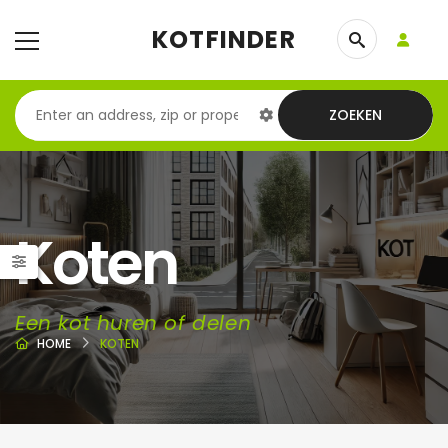
KOTFINDER
ZOEKEN
Koten
Een kot huren of delen
HOME
KOTEN