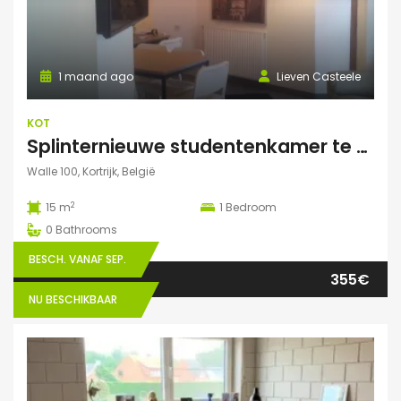
1 maand ago
Lieven Casteele
KOT
Splinternieuwe studentenkamer te huur in authentiek herenhuis
Walle 100, Kortrijk, België
2
15 m
1
Bedroom
0
Bathrooms
BESCH. VANAF SEP.
355€
NU BESCHIKBAAR