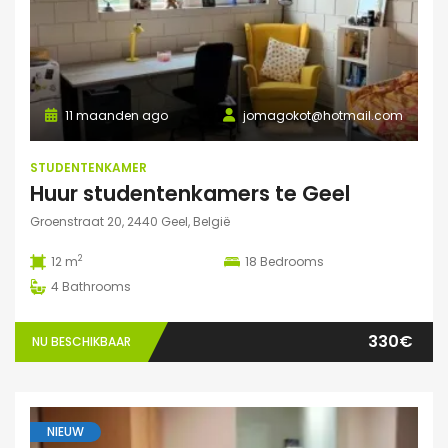
11 maanden ago
jomagokot@hotmail.com
STUDENTENKAMER
Huur studentenkamers te Geel
Groenstraat 20, 2440 Geel, België
2
12 m
18
Bedrooms
4
Bathrooms
330€
NU BESCHIKBAAR
NIEUW