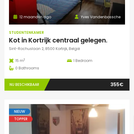
12 maanden ago
Yves Vandenbossche
STUDENTENKAMER
Kot in Kortrijk centraal gelegen.
Sint-Rochuslaan 2, 8500 Kortrijk, België
2
15 m
1
Bedroom
0
Bathrooms
355€
NU BESCHIKBAAR
NIEUW
TOPPER