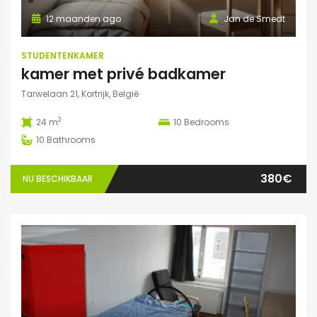
12 maanden ago
Jan de Smedt
STUDENTENKAMER
kamer met privé badkamer
Tarwelaan 21, Kortrijk, België
2
24 m
10
Bedrooms
10
Bathrooms
380€
NU BESCHIKBAAR