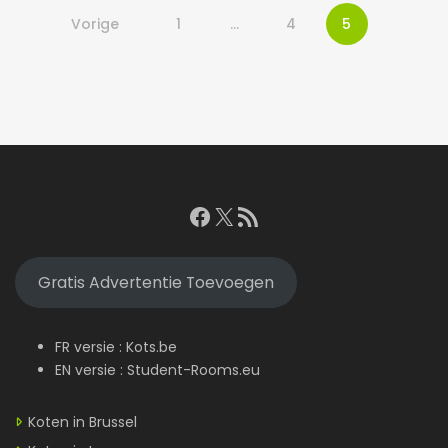
Vorige
1
…
4
5
Facebook
X
RSS feed
Gratis Advertentie Toevoegen
FR versie :
Kots.be
EN versie :
Student-Rooms.eu
Koten in Brussel