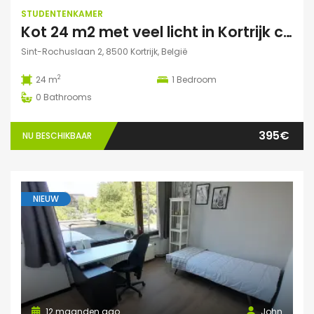
STUDENTENKAMER
Kot 24 m2 met veel licht in Kortrijk centraal gelegen.
Sint-Rochuslaan 2, 8500 Kortrijk, België
2
24 m
1
Bedroom
0
Bathrooms
395€
NU BESCHIKBAAR
NIEUW
12 maanden ago
John