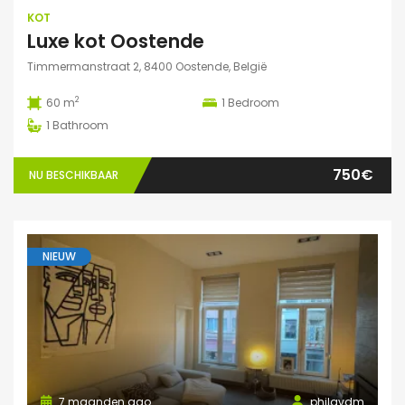
KOT
Luxe kot Oostende
Timmermanstraat 2, 8400 Oostende, België
2
60 m
1
Bedroom
1
Bathroom
750€
NU BESCHIKBAAR
NIEUW
7 maanden ago
philavdm