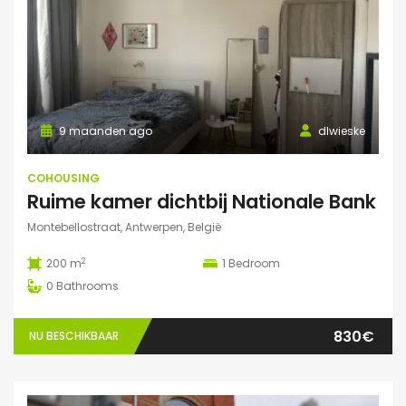
9 maanden ago
dlwieske
COHOUSING
Ruime kamer dichtbij Nationale Bank
Montebellostraat, Antwerpen, België
2
200 m
1
Bedroom
0
Bathrooms
830€
NU BESCHIKBAAR