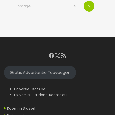
Vorige
1
…
4
5
Facebook
X
RSS feed
Gratis Advertentie Toevoegen
FR versie :
Kots.be
EN versie :
Student-Rooms.eu
Koten in Brussel