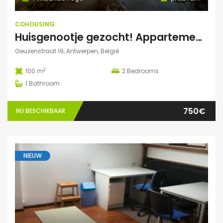
COHOUSING
Huisgenootje gezocht! Appartement aan het Marnixplein, Antwerpen Zuid
Geuzenstraat 19, Antwerpen, België
2
100 m
2
Bedrooms
1
Bathroom
750€
NU BESCHIKBAAR
NIEUW