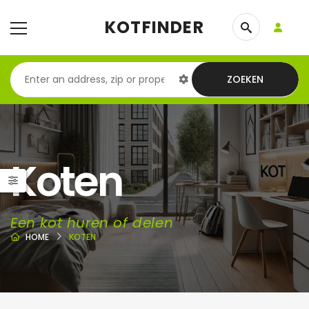
KOTFINDER
ZOEKEN
Koten
Een kot huren of delen
HOME
KOTEN