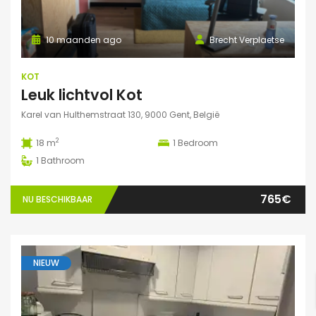
10 maanden ago
Brecht Verplaetse
KOT
Leuk lichtvol Kot
Karel van Hulthemstraat 130, 9000 Gent, België
2
18 m
1
Bedroom
1
Bathroom
765€
NU BESCHIKBAAR
NIEUW