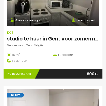
4 maanden ago
Fran Bogaert
KOT
studio te huur in Gent voor zomermaanden
Verlorenkost, Gent, België
2
16 m
1
Bedroom
1
Bathroom
800€
NU BESCHIKBAAR
NIEUW