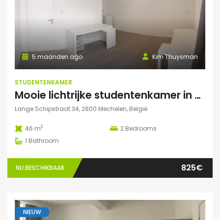
5 maanden ago
Kim Thuysman
STUDENTENKAMER
Mooie lichtrijke studentenkamer in hartje Mechelen! (46m2, 2 pers mogelijk)
Lange Schipstraat 34, 2800 Mechelen, België
2
46 m
2
Bedrooms
1
Bathroom
825€
NU BESCHIKBAAR
NIEUW