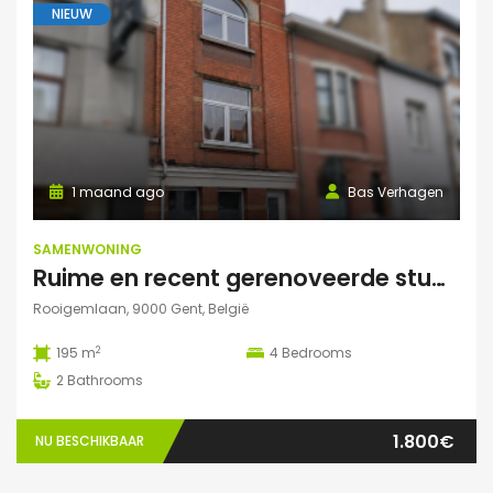
NIEUW
1 maand ago
Bas Verhagen
SAMENWONING
Ruime en recent gerenoveerde studentenwoning op toplocatie in Gent
Rooigemlaan, 9000 Gent, België
2
195 m
4
Bedrooms
2
Bathrooms
1.800€
NU BESCHIKBAAR