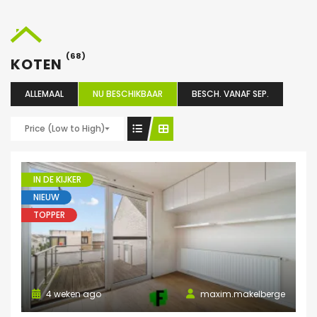
(68)
KOTEN
ALLEMAAL
NU BESCHIKBAAR
BESCH. VANAF SEP.
Price (Low to High)
IN DE KIJKER
NIEUW
TOPPER
4 weken ago
maxim.makelberge