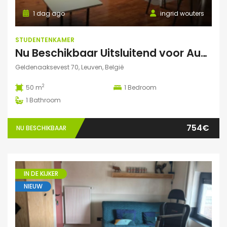
1 dag ago
ingrid wouters
STUDENTENKAMER
Nu Beschikbaar Uitsluitend voor Augustus 2026 in Leuven Studio
Geldenaaksevest 70, Leuven, België
2
50 m
1
Bedroom
1
Bathroom
754€
NU BESCHIKBAAR
IN DE KIJKER
NIEUW