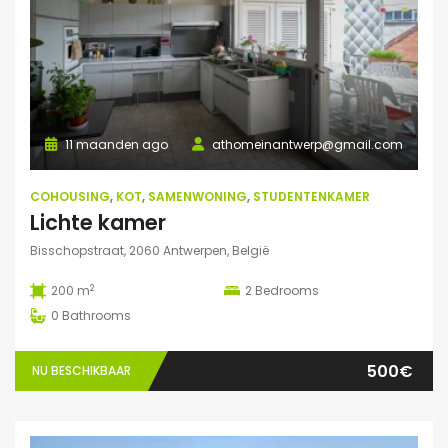
11 maanden ago
athomeinantwerp@gmail.com
COHOUSING
,
KOT
,
SAMENWONING
,
STUDENTENKAMER
Lichte kamer
Bisschopstraat, 2060 Antwerpen, België
2
200 m
2
Bedrooms
0
Bathrooms
500€
NU BESCHIKBAAR