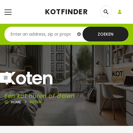
KOTFINDER
ZOEKEN
Koten
Een kot huren of delen
HOME
KOTEN