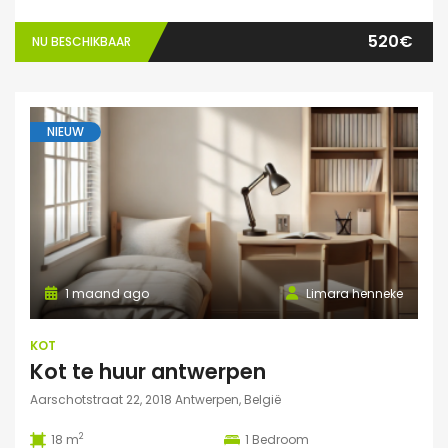
520€
NU BESCHIKBAAR
NIEUW
1 maand ago
Limara henneke
KOT
Kot te huur antwerpen
Aarschotstraat 22, 2018 Antwerpen, België
2
18 m
1
Bedroom