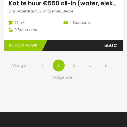
Kot te huur €550 all-in (water, elektriciteit, wifi incl)
Sint-Jozefstraat 82, Antwerpen, België
2
25 m
4
Bedrooms
0
Bathrooms
550€
NU BESCHIKBAAR
Vorige
1
2
3
…
5
Volgende