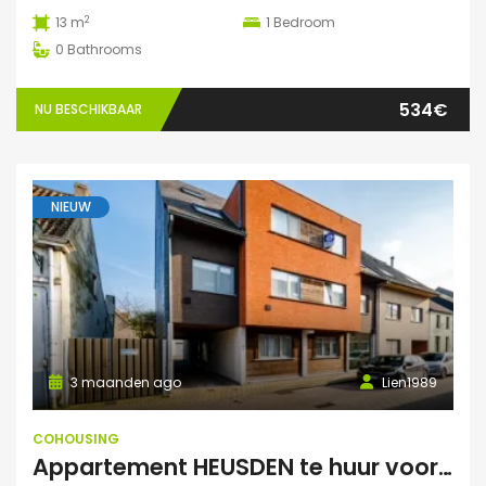
2
13 m
1
Bedroom
0
Bathrooms
534€
NU BESCHIKBAAR
NIEUW
3 maanden ago
Lien1989
COHOUSING
Appartement HEUSDEN te huur voor COHOUSING