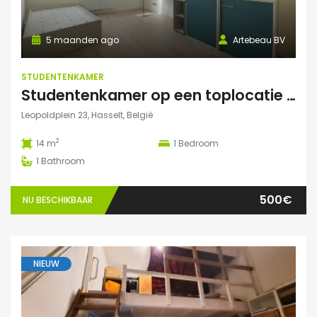
5 maanden ago
Artebeau BV
STUDENTENKAMER
Studentenkamer op een toplocatie te Hasselt
Leopoldplein 23, Hasselt, België
2
14 m
1
Bedroom
1
Bathroom
500€
NU BESCHIKBAAR
NIEUW