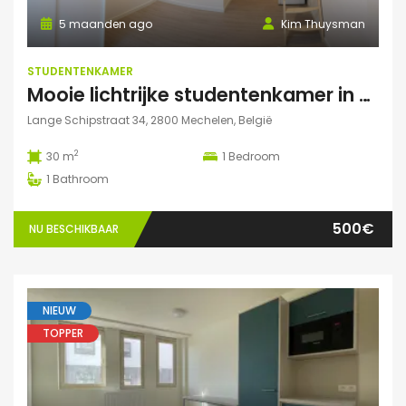
5 maanden ago
Kim Thuysman
STUDENTENKAMER
Mooie lichtrijke studentenkamer in hartje Mechelen! (te huur t.e.m. 31 augustus)
Lange Schipstraat 34, 2800 Mechelen, België
2
30 m
1
Bedroom
1
Bathroom
500€
NU BESCHIKBAAR
NIEUW
TOPPER