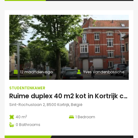
12 maanden ago
Yves Vandenbossche
STUDENTENKAMER
Ruime duplex 40 m2 kot in Kortrijk centraal gelegen.
Sint-Rochuslaan 2, 8500 Kortrijk, België
2
40 m
1
Bedroom
0
Bathrooms