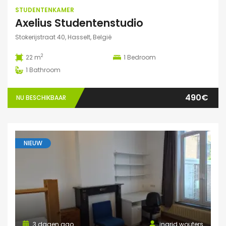
STUDENTENKAMER
Axelius Studentenstudio
Stokerijstraat 40, Hasselt, België
2
22 m
1
Bedroom
1
Bathroom
490€
NU BESCHIKBAAR
NIEUW
3 dagen ago
ingrid wouters