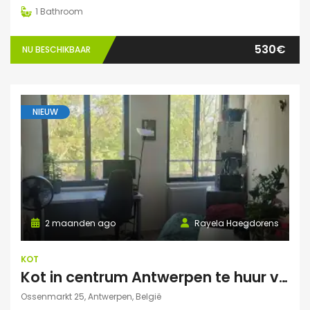
1
Bathroom
530€
NU BESCHIKBAAR
NIEUW
2 maanden ago
Rayela Haegdorens
KOT
Kot in centrum Antwerpen te huur voor zomermaanden: JUNI/JULI/AUGUSTUS
Ossenmarkt 25, Antwerpen, België