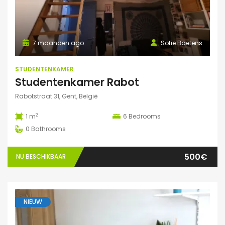
7 maanden ago
Sofie.Baetens
STUDENTENKAMER
Studentenkamer Rabot
Rabotstraat 31, Gent, België
2
1 m
6
Bedrooms
0
Bathrooms
500€
NU BESCHIKBAAR
NIEUW