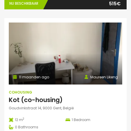
515€
NU BESCHIKBAAR
11 maanden ago
Maureen Likeng
COHOUSING
Kot (co-housing)
Goudvinkstraat 14, 9000 Gent, België
2
12 m
1
Bedroom
0
Bathrooms