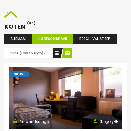
(68)
KOTEN
ALLEMAAL
NU BESCHIKBAAR
BESCH. VANAF SEP.
Price (Low to High)
NIEUW
7 maanden ago
GregoryBE