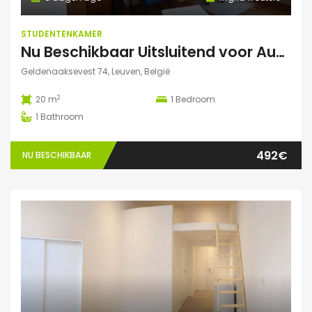
STUDENTENKAMER
Nu Beschikbaar Uitsluitend voor Augustus 2026 in Leuven
Geldenaaksevest 74, Leuven, België
2
20 m
1
Bedroom
1
Bathroom
492€
NU BESCHIKBAAR