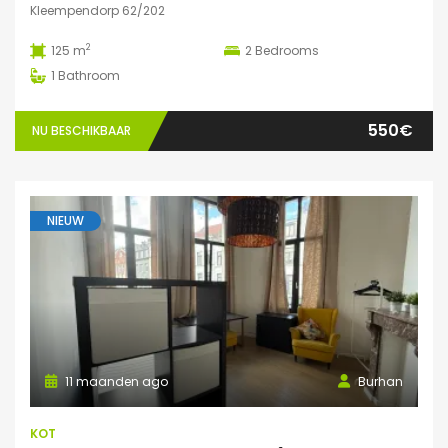
Kleempendorp 62/202
2
125 m
2
Bedrooms
1
Bathroom
550€
NU BESCHIKBAAR
NIEUW
11 maanden ago
Burhan
KOT