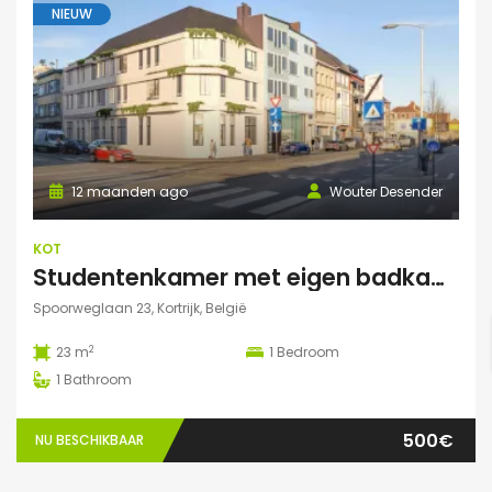
NIEUW
12 maanden ago
Wouter Desender
KOT
Studentenkamer met eigen badkamer
Spoorweglaan 23, Kortrijk, België
2
23 m
1
Bedroom
1
Bathroom
500€
NU BESCHIKBAAR