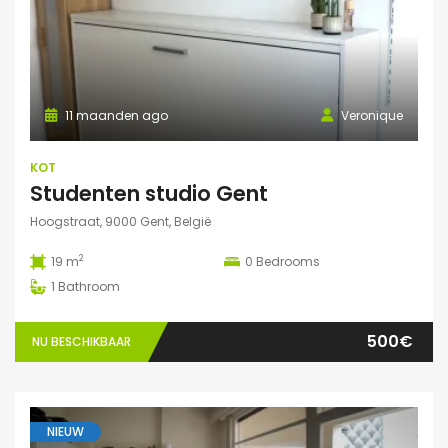
11 maanden ago
Veronique
KOT
Studenten studio Gent
Hoogstraat, 9000 Gent, België
2
19 m
0
Bedrooms
1
Bathroom
500€
NU BESCHIKBAAR
NIEUW