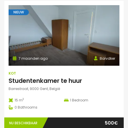
NIEUW
7 maanden ago
Barvdker
KOT
Studentenkamer te huur
Barrestraat, 9000 Gent, België
2
15 m
1
Bedroom
0
Bathrooms
500€
NU BESCHIKBAAR