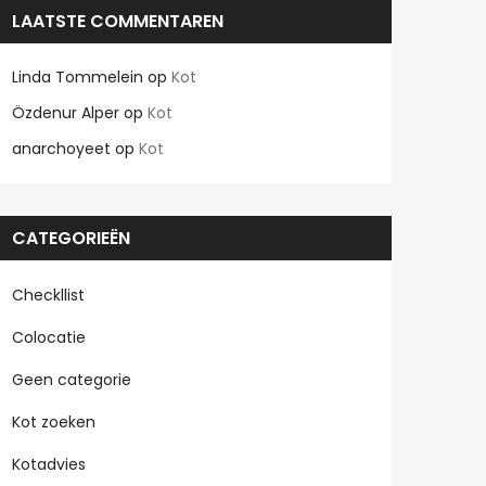
LAATSTE COMMENTAREN
Linda Tommelein
op
Kot
Özdenur Alper
op
Kot
anarchoyeet
op
Kot
CATEGORIEËN
Checkllist
Colocatie
Geen categorie
Kot zoeken
Kotadvies