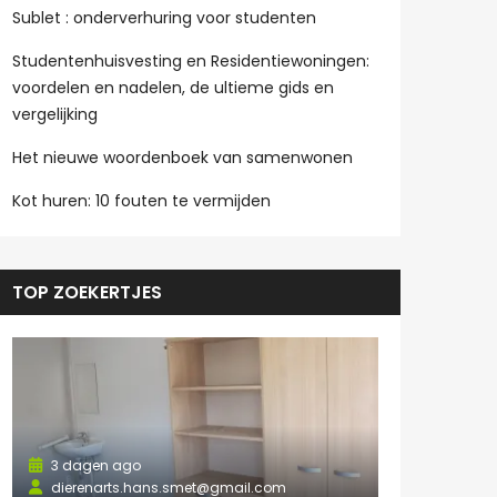
Sublet : onderverhuring voor studenten
Studentenhuisvesting en Residentiewoningen:
voordelen en nadelen, de ultieme gids en
vergelijking
Het nieuwe woordenboek van samenwonen
Kot huren: 10 fouten te vermijden
TOP ZOEKERTJES
3 dagen ago
dierenarts.hans.smet@gmail.com
3 dagen a