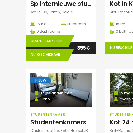
Splinternieuwe studentenkamer te huur in authentiek herenhuis
Walle 100, Kortrijk, België
750€
2
2
15 m
1
Bedroom
15 m
Willem Herreynsstraat 42, Mechel
0
Bathrooms
0
Bathro
BESCH. VANAF SEP.
355€
NU BESCHIK
NU BESCHIKBAAR
NIEUW
12 maanden ago
12 maa
John
Yves V
STUDENTENKAMER
STUDENTEN
Studentenkamers te huur
Casterstraat 55, 3500 Hasselt, België