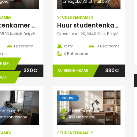
lgoet
jomagokot@hotmail.com
KAMER
STUDENTENKAMER
Studentenkamer Te Huur
Huur studentenkamers te Geel
8500 Kortrijk, België
Groenstraat 20, 2440 Geel, België
2
1
Bedroom
12 m
18
Bedrooms
oms
4
Bathrooms
 SEP.
320€
330€
NU BESCHIKBAAR
BAAR
NIEUW
nden ago
12 maanden ago
andenbossche
Jan de Smedt
KAMER
STUDENTENKAMER
Heidi
3 dagen ago
Heidi