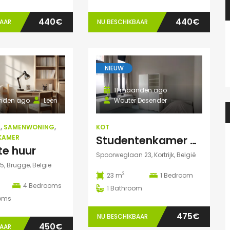
440€
440€
BAAR
NU BESCHIKBAAR
NIEUW
11 maanden ago
nden ago
Leen
Wouter Desender
G
,
SAMENWONING
,
KOT
KAMER
Studentenkamer met eigen badkamer
te huur
Spoorweglaan 23, Kortrijk, België
5, Brugge, België
2
23 m
1
Bedroom
4
Bedrooms
1
Bathroom
oms
475€
NU BESCHIKBAAR
450€
BAAR