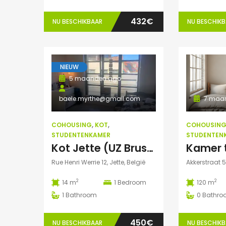
432€
NU BESCHIKBAAR
NU BESCHIK
NIEUW
5 maanden ago
baele.myrthe@gmail.com
7 maa
COHOUSING
,
KOT
,
COHOUSIN
STUDENTENKAMER
STUDENTEN
Kot Jette (UZ Brussel) juni-juli-aug-sept 2026
Kamer 
Rue Henri Werrie 12, Jette, België
Akkerstraat 5
2
2
14 m
1
Bedroom
120 m
1
Bathroom
0
Bathro
450€
NU BESCHIKBAAR
NU BESCHIK