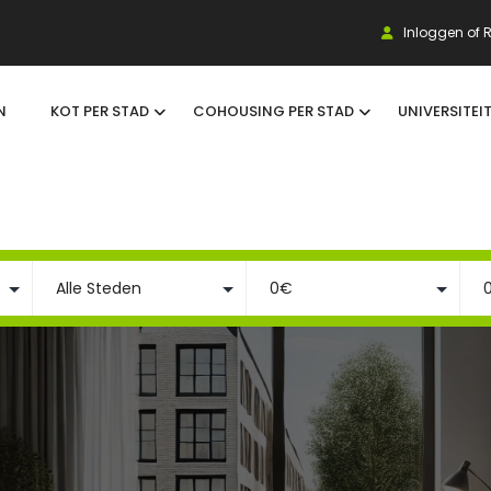
Inloggen of R
N
KOT PER STAD
COHOUSING PER STAD
UNIVERSITEI