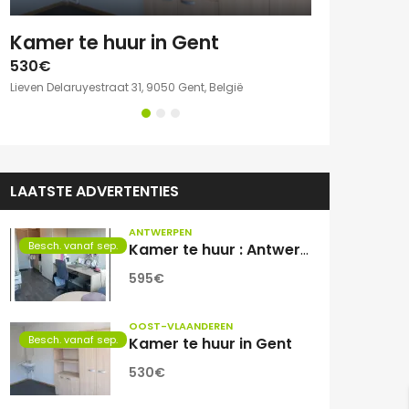
e kamer met eigen sanitair.
Kamer te huur in Gent
530€
750€
Lieven Delaruyestraat 31, 9050 Gent, België
Willem Herreynsst
LAATSTE ADVERTENTIES
ANTWERPEN
Besch. vanaf sep.
Kamer te huur : Antwerpen Zuid
595€
OOST-VLAANDEREN
Besch. vanaf sep.
Kamer te huur in Gent
530€