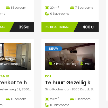
2
1
Bedroom
20 m
7
Bedrooms
oms
0
Bathrooms
395€
400€
BAAR
NU BESCHIKBAAR
NIEUW
nden ago
Van Overschelde
6 maanden ago
WEN
KAMER
KOT
Studentenkot te huur
Te huur: Gezellig kot in Sint Rochuslaan – Kortrijk
Oudenaardsesteenweg 52, 8500 Kortrijk, België
Sint-Rochuslaan, 8500 Kortrijk, België
2
1
Bedroom
20 m
1
Bedroom
om
0
Bathrooms