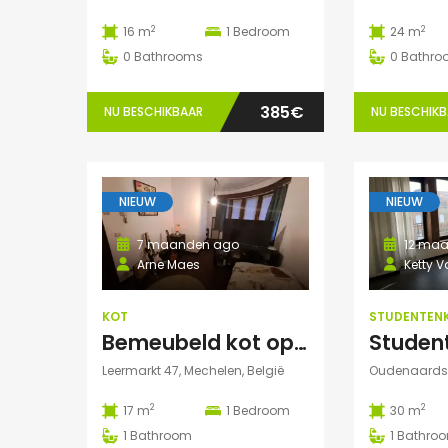
2
2
16 m
1
Bedroom
24 m
0
Bathrooms
0
Bathro
385€
NU BESCHIKBAAR
NU BESCHIK
NIEUW
NIEUW
7 maanden ago
12 maa
Arne Maes
Ketty 
KOT
STUDENTEN
Bemeubeld kot op toplocatie in centrum Mechelen met privédouche, dakterras en lavabo
Leermarkt 47, Mechelen, België
2
2
17 m
1
Bedroom
30 m
1
Bathroom
1
Bathro