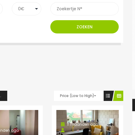
ZOEKEN
.
Price (Low to High)
11 maanden ago
nden ago