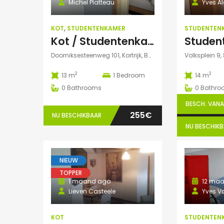
Michel Platteau
Yves A
KOT
,
STUDENTENKAMER
STUDENTEN
Kot / Studentenkamer te huur
Doorniksesteenweg 101, Kortrijk, België
Volksplein 9, 
2
2
13 m
1
Bedroom
14 m
0
Bathrooms
0
Bathro
BESCH. VANAF
255€
NU BESCHIKBAAR
NU BESCHIK
NIEUW
TOPPER
1 maand ago
12 maa
Lieven Casteele
Yves V
KOT
STUDENTEN
3 dagen ago