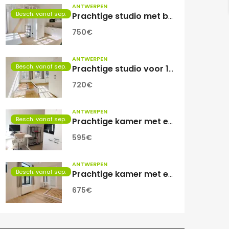
ANTWERPEN
Besch. vanaf sep.
Prachtige studio met balkon voor 1 student(e)!
750€
ANTWERPEN
Besch. vanaf sep.
Prachtige studio voor 1 student(e)
720€
ANTWERPEN
Besch. vanaf sep.
Prachtige kamer met eigen sanitair.
595€
ANTWERPEN
Besch. vanaf sep.
Prachtige kamer met eigen sanitair!
675€