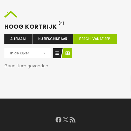
(0)
HOOG KORTRIJK
ALLEMAAL
NU BESCHIKBAAR
BESCH. VANAF SEP.
In de Kijker
Geen item gevonden
Facebook
X
RSS feed