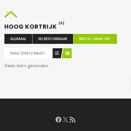
(0)
HOOG KORTRIJK
ALLEMAAL
NU BESCHIKBAAR
BESCH. VANAF SEP.
Date (Old to New)
Geen item gevonden
Facebook
X
RSS feed