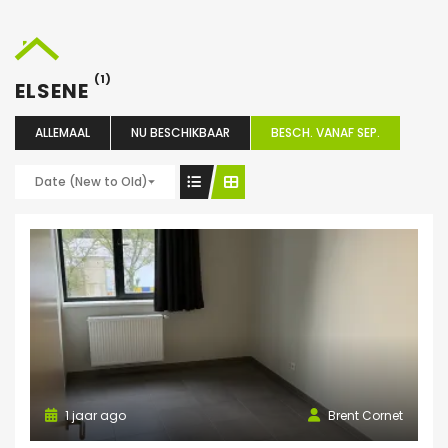
(1)
ELSENE
ALLEMAAL
NU BESCHIKBAAR
BESCH. VANAF SEP.
Date (New to Old)
1 jaar ago
Brent Cornet