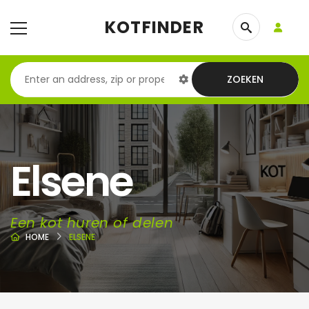
KOTFINDER
ZOEKEN
Elsene
Een kot huren of delen
HOME
ELSENE