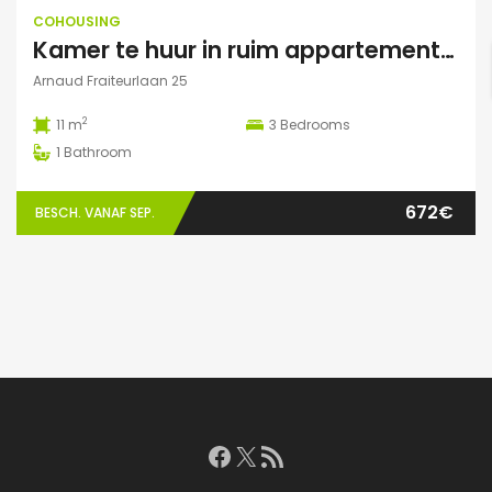
COHOUSING
Kamer te huur in ruim appartement (Elsene)
Arnaud Fraiteurlaan 25
2
11 m
3
Bedrooms
1
Bathroom
672€
BESCH. VANAF SEP.
Facebook
X
RSS feed