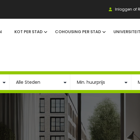
Inloggen of R
N
KOT PER STAD
COHOUSING PER STAD
UNIVERSITEI