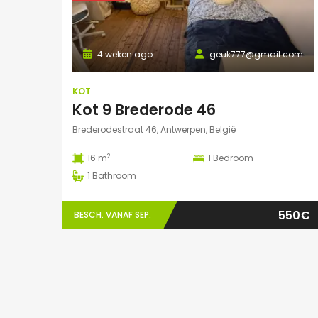
4 weken ago
geuk777@gmail.com
KOT
Kot 9 Brederode 46
Brederodestraat 46, Antwerpen, België
2
16 m
1
Bedroom
1
Bathroom
550€
BESCH. VANAF SEP.