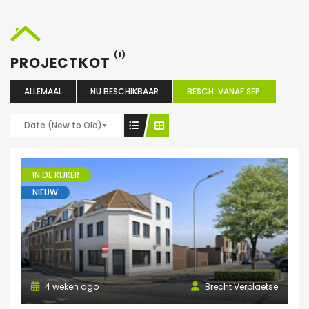
(1)
PROJECTKOT
ALLEMAAL
NU BESCHIKBAAR
BESCH. VANAF SEP.
Date (New to Old)
IN DE KIJKER
NIEUW
4 weken ago
Brecht Verplaetse