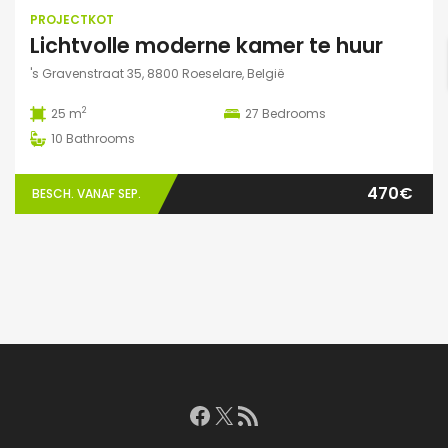
PROJECTKOT
Lichtvolle moderne kamer te huur
's Gravenstraat 35, 8800 Roeselare, België
2
25 m
27
Bedrooms
10
Bathrooms
470€
BESCH. VANAF SEP.
Facebook
X
RSS feed