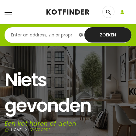
KOTFINDER
ZOEKEN
Niets
gevonden
Een kot huren of delen
HOME
VILVOORDE