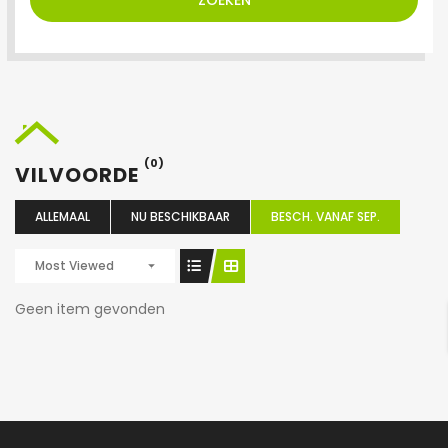
ZOEKEN
(0)
VILVOORDE
ALLEMAAL
NU BESCHIKBAAR
BESCH. VANAF SEP.
Most Viewed
Geen item gevonden