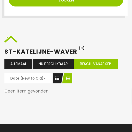
ZOEKEN
(0)
ST-KATELIJNE-WAVER
ALLEMAAL
NU BESCHIKBAAR
BESCH. VANAF SEP.
Date (New to Old)
Geen item gevonden