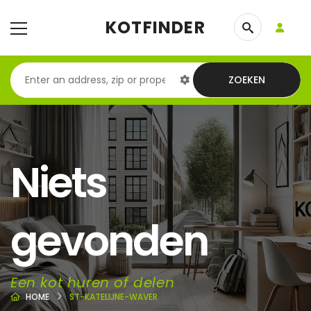
KOTFINDER
ZOEKEN
Niets
gevonden
Een kot huren of delen
HOME
ST-KATELIJNE-WAVER