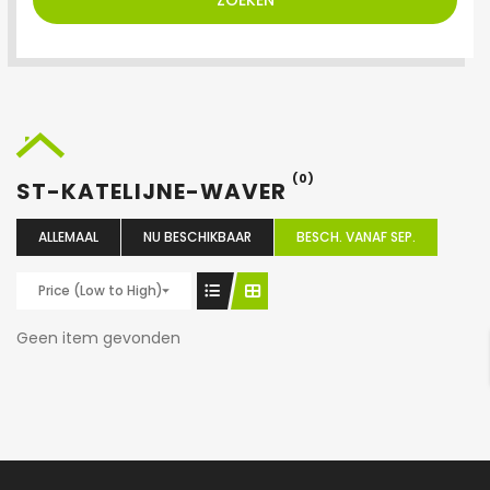
ZOEKEN
(0)
ST-KATELIJNE-WAVER
ALLEMAAL
NU BESCHIKBAAR
BESCH. VANAF SEP.
Price (Low to High)
Geen item gevonden