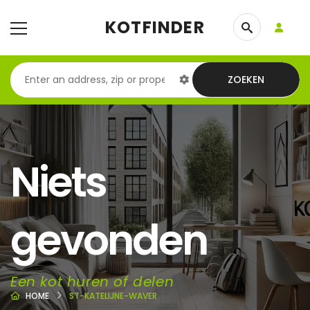
KOTFINDER
ZOEKEN
Niets
gevonden
Een kot huren of delen
HOME
ST-KATELIJNE-WAVER