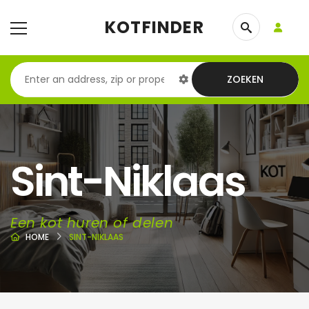
KOTFINDER
ZOEKEN
Sint-Niklaas
Een kot huren of delen
HOME
SINT-NIKLAAS