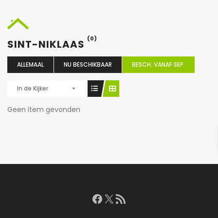
(0)
SINT-NIKLAAS
ALLEMAAL
NU BESCHIKBAAR
BESCH. VANAF SEP.
In de Kijker
Geen item gevonden
Facebook
X
RSS feed