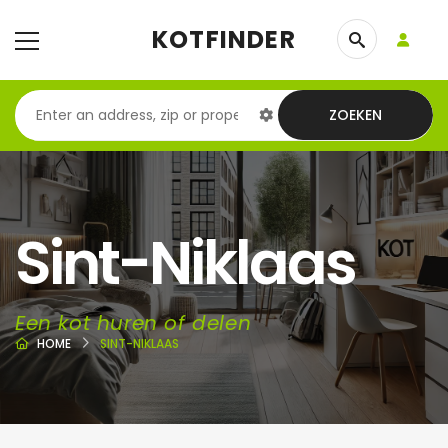
KOTFINDER
ZOEKEN
Sint-Niklaas
Een kot huren of delen
HOME
SINT-NIKLAAS