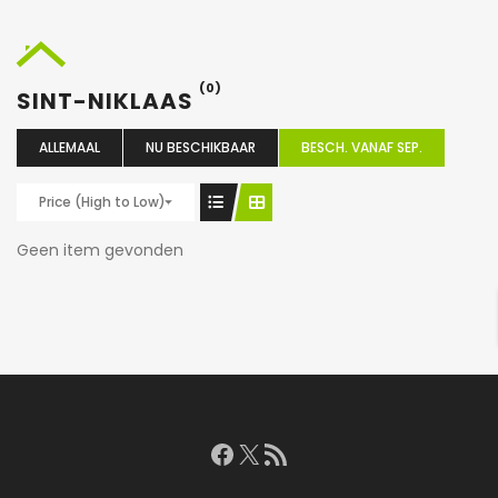
(0)
SINT-NIKLAAS
ALLEMAAL
NU BESCHIKBAAR
BESCH. VANAF SEP.
Price (High to Low)
Geen item gevonden
Facebook
X
RSS feed