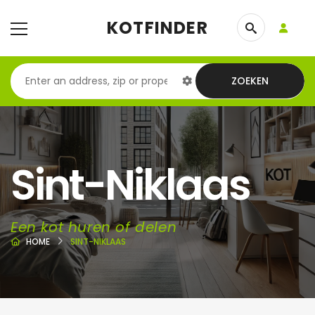
KOTFINDER
ZOEKEN
Sint-Niklaas
Een kot huren of delen
HOME
SINT-NIKLAAS