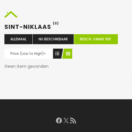
(0)
SINT-NIKLAAS
ALLEMAAL
NU BESCHIKBAAR
BESCH. VANAF SEP.
Price (Low to High)
Geen item gevonden
Facebook
X
RSS feed