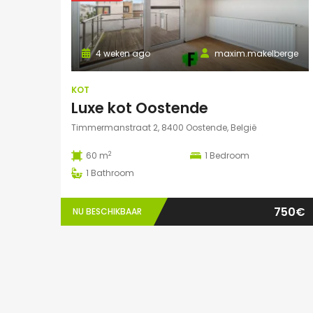
4 weken ago
maxim.makelberge
KOT
Luxe kot Oostende
Timmermanstraat 2, 8400 Oostende, België
2
60 m
1
Bedroom
1
Bathroom
750€
NU BESCHIKBAAR