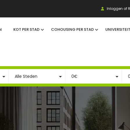
Inloggen of R
N
KOT PER STAD
COHOUSING PER STAD
UNIVERSITEI