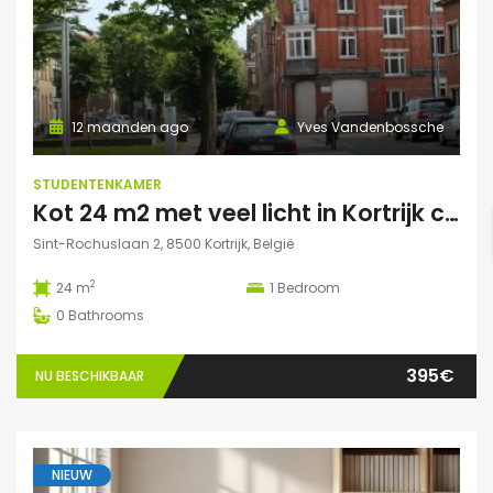
12 maanden ago
Yves Vandenbossche
STUDENTENKAMER
Kot 24 m2 met veel licht in Kortrijk centraal gelegen.
Sint-Rochuslaan 2, 8500 Kortrijk, België
2
24 m
1
Bedroom
0
Bathrooms
395€
NU BESCHIKBAAR
NIEUW