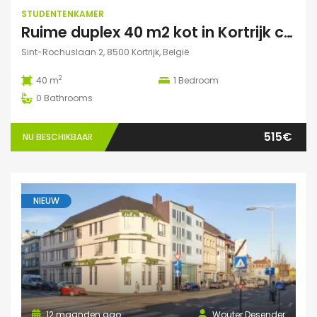
STUDENTENKAMER
Ruime duplex 40 m2 kot in Kortrijk centraal gelegen.
Sint-Rochuslaan 2, 8500 Kortrijk, België
2
40 m
1
Bedroom
0
Bathrooms
515€
NU BESCHIKBAAR
NIEUW
12 maanden ago
Wouter Desender