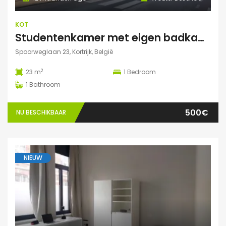
KOT
Studentenkamer met eigen badkamer
Spoorweglaan 23, Kortrijk, België
2
23 m
1
Bedroom
1
Bathroom
500€
NU BESCHIKBAAR
NIEUW