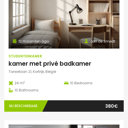
12 maanden ago
Jan de Smedt
STUDENTENKAMER
kamer met privé badkamer
Tarwelaan 21, Kortrijk, België
2
24 m
10
Bedrooms
10
Bathrooms
380€
NU BESCHIKBAAR