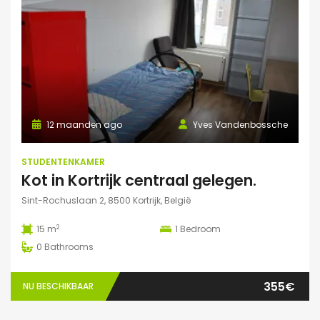
12 maanden ago
Yves Vandenbossche
STUDENTENKAMER
Kot in Kortrijk centraal gelegen.
Sint-Rochuslaan 2, 8500 Kortrijk, België
2
15 m
1
Bedroom
0
Bathrooms
355€
NU BESCHIKBAAR