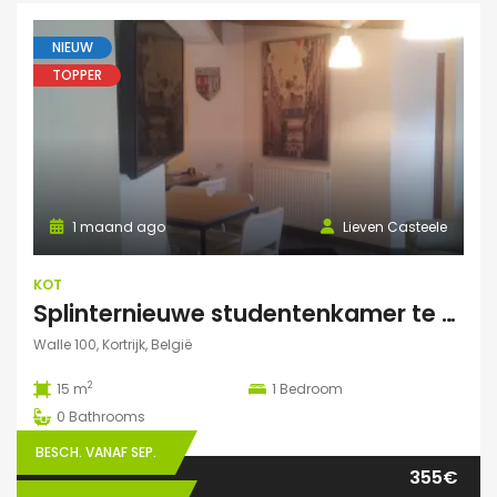
NIEUW
TOPPER
1 maand ago
Lieven Casteele
KOT
Splinternieuwe studentenkamer te huur in authentiek herenhuis
Walle 100, Kortrijk, België
2
15 m
1
Bedroom
0
Bathrooms
BESCH. VANAF SEP.
355€