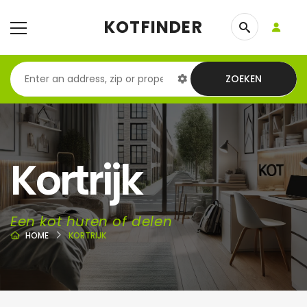
KOTFINDER
ZOEKEN
Kortrijk
Een kot huren of delen
HOME
KORTRIJK