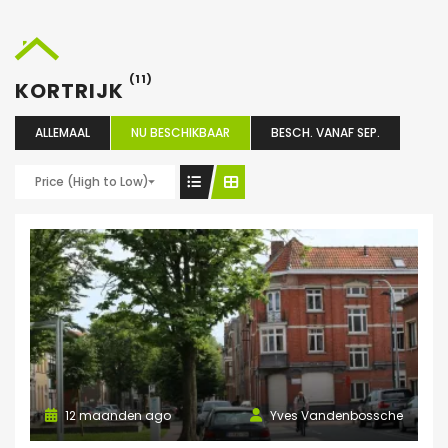
(11)
KORTRIJK
ALLEMAAL
NU BESCHIKBAAR
BESCH. VANAF SEP.
Price (High to Low)
12 maanden ago
Yves Vandenbossche