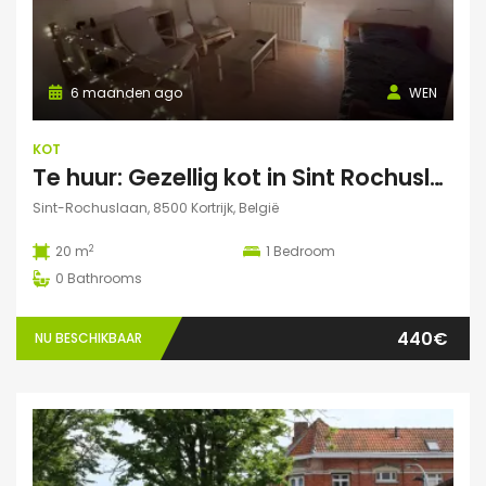
6 maanden ago
WEN
KOT
Te huur: Gezellig kot in Sint Rochuslaan – Kortrijk
Sint-Rochuslaan, 8500 Kortrijk, België
2
20 m
1
Bedroom
0
Bathrooms
440€
NU BESCHIKBAAR