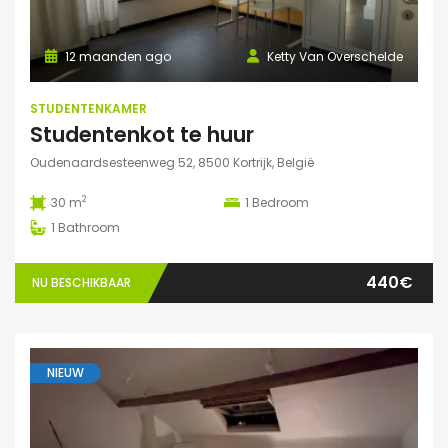
12 maanden ago
Ketty Van Overschelde
STUDENTENKAMER
Studentenkot te huur
Oudenaardsesteenweg 52, 8500 Kortrijk, België
2
30 m
1
Bedroom
1
Bathroom
440€
NU BESCHIKBAAR
NIEUW