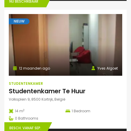
NU BESCHIKBAAR
NIEUW
12 maanden ago
Yves Algoet
STUDENTENKAMER
Studentenkamer Te Huur
Volksplein 9, 8500 Kortrijk, België
2
14 m
1
Bedroom
0
Bathrooms
BESCH. VANAF SEP.