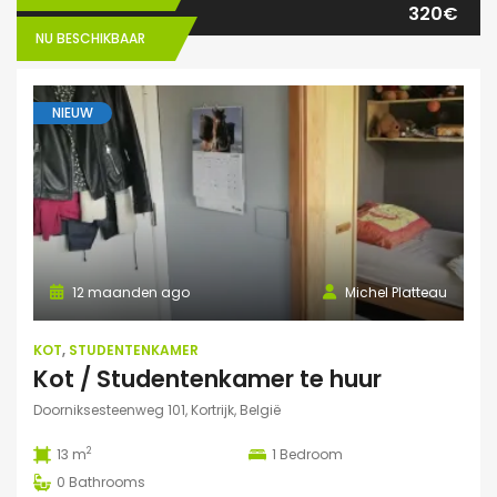
320€
NU BESCHIKBAAR
NIEUW
12 maanden ago
Michel Platteau
KOT
,
STUDENTENKAMER
Kot / Studentenkamer te huur
Doorniksesteenweg 101, Kortrijk, België
2
13 m
1
Bedroom
0
Bathrooms