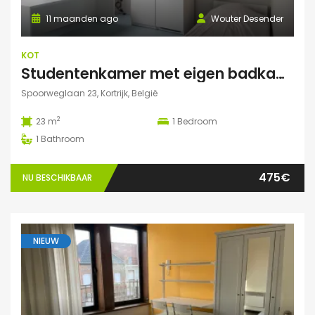
11 maanden ago
Wouter Desender
KOT
Studentenkamer met eigen badkamer
Spoorweglaan 23, Kortrijk, België
2
23 m
1
Bedroom
1
Bathroom
475€
NU BESCHIKBAAR
NIEUW