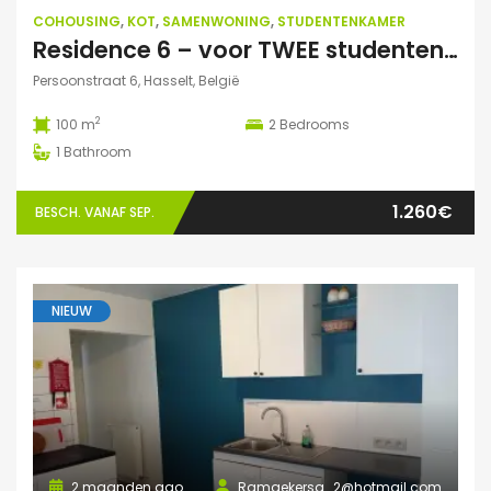
COHOUSING
,
KOT
,
SAMENWONING
,
STUDENTENKAMER
Residence 6 – voor TWEE studenten: Exclusieve studentenduplex
Persoonstraat 6, Hasselt, België
2
100 m
2
Bedrooms
1
Bathroom
1.260€
BESCH. VANAF SEP.
NIEUW
2 maanden ago
Ramaekersa_2@hotmail.com