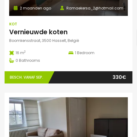
2 maanden ago
Ramaekersa_2@hotmail.com
KOT
Vernieuwde koten
Boomkensstraat, 3500 Hasselt, België
2
16 m
1
Bedroom
0
Bathrooms
330€
BESCH. VANAF SEP.