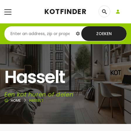
KOTFINDER
ZOEKEN
Hasselt
Een kot huren of delen
HOME
HASSELT