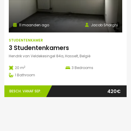
11 maanden ago
Jacob Sharghi
STUDENTENKAMER
3 Studentenkamers
Hendrik van Veldekesingel 84a, Hasselt, België
2
20 m
3
Bedrooms
1
Bathroom
420€
BESCH. VANAF SEP.