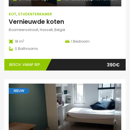
KOT
,
STUDENTENKAMER
Vernieuwde koten
Boomkensstraat, Hasselt, België
2
18 m
1
Bedroom
0
Bathrooms
390€
BESCH. VANAF SEP.
NIEUW