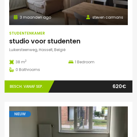
3 maanden ago
steven carmans
STUDENTENKAMER
studio voor studenten
Luikersteenweg, Hasselt, België
2
38 m
1
Bedroom
0
Bathrooms
620€
BESCH. VANAF SEP.
NIEUW