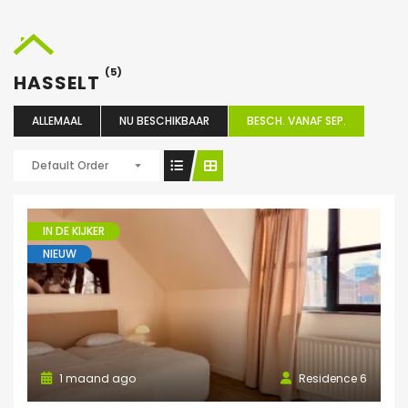
(5)
HASSELT
ALLEMAAL
NU BESCHIKBAAR
BESCH. VANAF SEP.
Default Order
IN DE KIJKER
NIEUW
1 maand ago
Residence 6