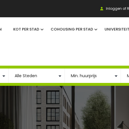
Inloggen of R
N
KOT PER STAD
COHOUSING PER STAD
UNIVERSITEI