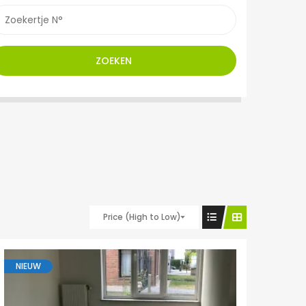
ZOEKEN
Price (High to Low)
NIEUW