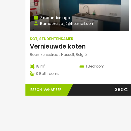
2 maanden ago
Ramaekersa_2@hotmail.com
KOT
,
STUDENTENKAMER
Vernieuwde koten
Boomkensstraat, Hasselt, België
2
18 m
1
Bedroom
0
Bathrooms
390€
BESCH. VANAF SEP.