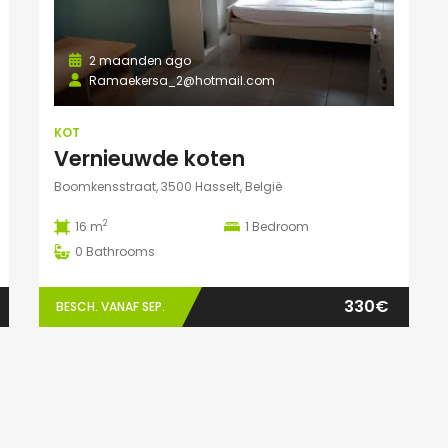
2 maanden ago
Ramaekersa_2@hotmail.com
KOT
Vernieuwde koten
Boomkensstraat, 3500 Hasselt, België
2
16 m
1
Bedroom
0
Bathrooms
330€
BESCH. VANAF SEP.