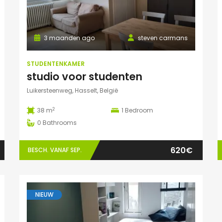
3 maanden ago
steven carmans
STUDENTENKAMER
studio voor studenten
Luikersteenweg, Hasselt, België
2
38 m
1
Bedroom
0
Bathrooms
620€
BESCH. VANAF SEP.
NIEUW