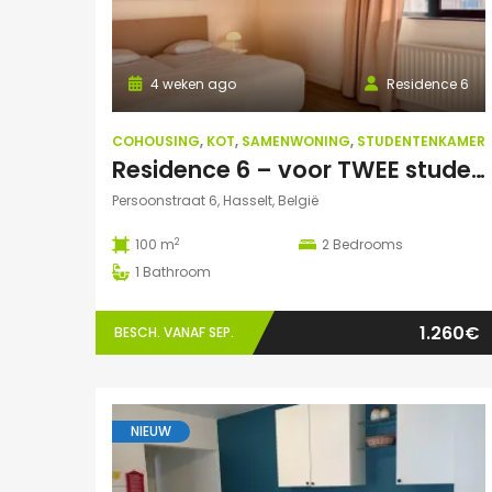
4 weken ago
Residence 6
COHOUSING
,
KOT
,
SAMENWONING
,
STUDENTENKAMER
Residence 6 – voor TWEE studenten: Exclusieve studentenduplex
Persoonstraat 6, Hasselt, België
2
100 m
2
Bedrooms
1
Bathroom
1.260€
BESCH. VANAF SEP.
NIEUW