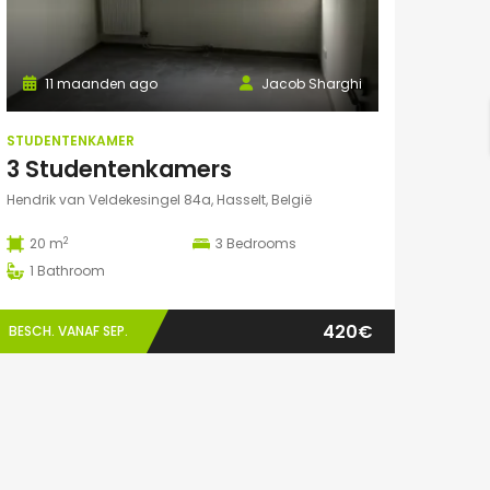
11 maanden ago
Jacob Sharghi
STUDENTENKAMER
3 Studentenkamers
Hendrik van Veldekesingel 84a, Hasselt, België
2
20 m
3
Bedrooms
1
Bathroom
420€
BESCH. VANAF SEP.