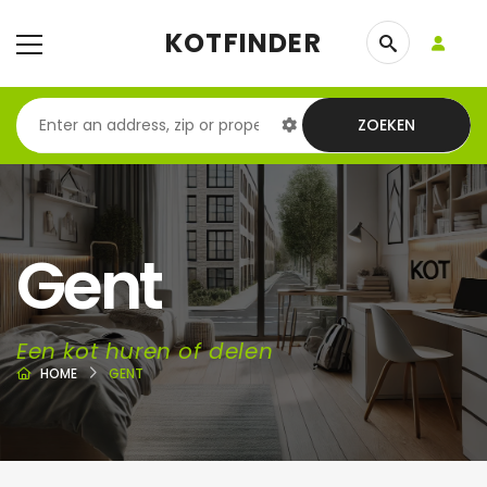
KOTFINDER
ZOEKEN
Gent
Een kot huren of delen
HOME
GENT