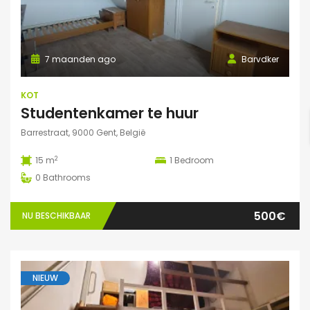
7 maanden ago
Barvdker
KOT
Studentenkamer te huur
Barrestraat, 9000 Gent, België
2
15 m
1
Bedroom
0
Bathrooms
500€
NU BESCHIKBAAR
NIEUW