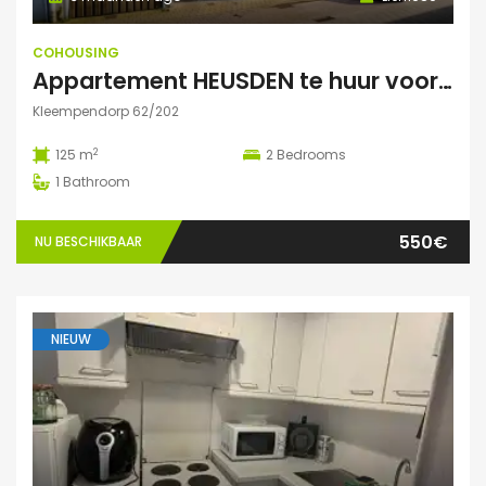
COHOUSING
Appartement HEUSDEN te huur voor COHOUSING
Kleempendorp 62/202
2
125 m
2
Bedrooms
1
Bathroom
550€
NU BESCHIKBAAR
NIEUW