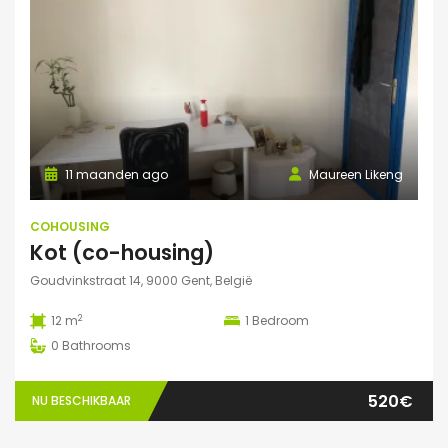
11 maanden ago
Maureen Likeng
COHOUSING
Kot (co-housing)
Goudvinkstraat 14, 9000 Gent, België
2
12 m
1
Bedroom
0
Bathrooms
520€
NU BESCHIKBAAR