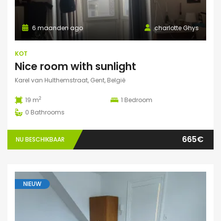
6 maanden ago
charlotte Ghys
KOT
Nice room with sunlight
Karel van Hulthemstraat, Gent, België
2
19 m
1
Bedroom
0
Bathrooms
665€
NU BESCHIKBAAR
NIEUW