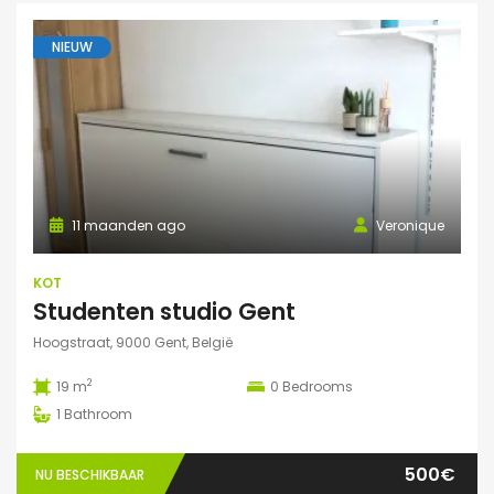
NIEUW
11 maanden ago
Veronique
KOT
Studenten studio Gent
Hoogstraat, 9000 Gent, België
2
19 m
0
Bedrooms
1
Bathroom
500€
NU BESCHIKBAAR