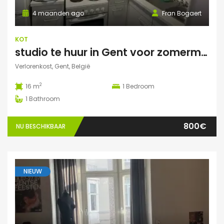
4 maanden ago
Fran Bogaert
KOT
studio te huur in Gent voor zomermaanden
Verlorenkost, Gent, België
2
16 m
1
Bedroom
1
Bathroom
800€
NU BESCHIKBAAR
NIEUW