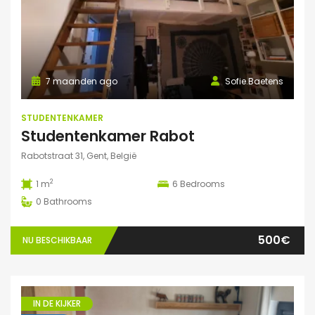
7 maanden ago
Sofie.Baetens
STUDENTENKAMER
Studentenkamer Rabot
Rabotstraat 31, Gent, België
2
1 m
6
Bedrooms
0
Bathrooms
500€
NU BESCHIKBAAR
IN DE KIJKER