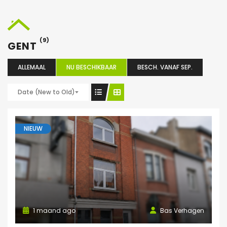
(9)
GENT
ALLEMAAL
NU BESCHIKBAAR
BESCH. VANAF SEP.
Date (New to Old)
NIEUW
1 maand ago
Bas Verhagen