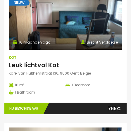
NIEUW
10 maanden ago
Brecht Verplaetse
KOT
Leuk lichtvol Kot
Karel van Hulthemstraat 130, 9000 Gent, België
2
18 m
1
Bedroom
1
Bathroom
765€
NU BESCHIKBAAR