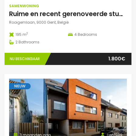
SAMENWONING
Ruime en recent gerenoveerde studentenwoning op toplocatie in Gent
Rooigemlaan, 9000 Gent, België
2
195 m
4
Bedrooms
2
Bathrooms
1.800€
NU BESCHIKBAAR
NIEUW
3 maanden ago
Lien1989