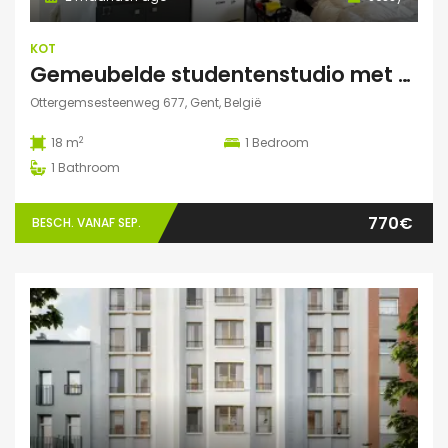
KOT
Gemeubelde studentenstudio met privéparking op toplocatie nabij UZ Gent en UGent
Ottergemsesteenweg 677, Gent, België
2
18 m
1
Bedroom
1
Bathroom
770€
BESCH. VANAF SEP.