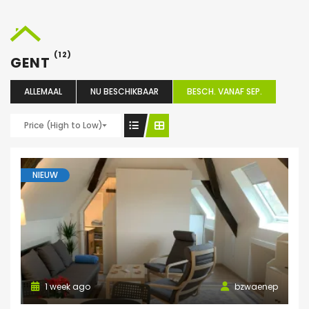
(12)
GENT
ALLEMAAL
NU BESCHIKBAAR
BESCH. VANAF SEP.
Price (High to Low)
NIEUW
1 week ago
bzwaenep