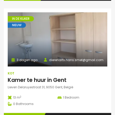
IN DE KIJKER
NIEUW
3 dagen ago
dierenarts.hans.smet@gmail.com
KOT
Kamer te huur in Gent
Lieven Delaruyestraat 31, 9050 Gent, België
2
13 m
1
Bedroom
0
Bathrooms