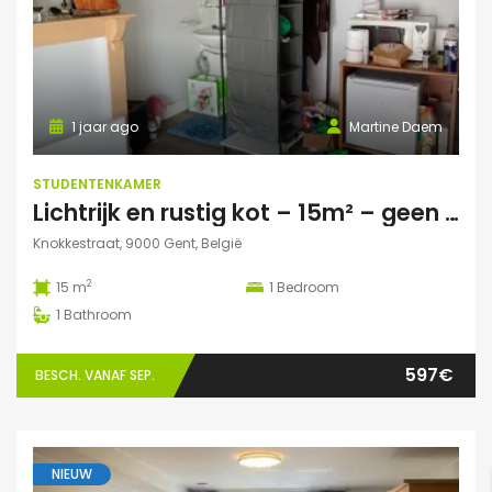
1 jaar ago
Martine Daem
STUDENTENKAMER
Lichtrijk en rustig kot – 15m² – geen domicilie
Knokkestraat, 9000 Gent, België
2
15 m
1
Bedroom
1
Bathroom
597€
BESCH. VANAF SEP.
NIEUW