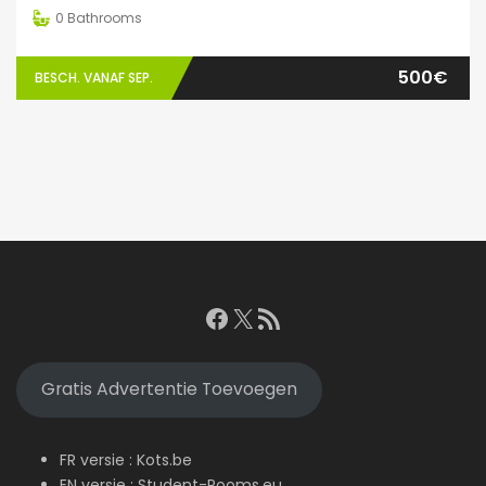
0
Bathrooms
500€
BESCH. VANAF SEP.
Facebook
X
RSS feed
Gratis Advertentie Toevoegen
FR versie :
Kots.be
EN versie :
Student-Rooms.eu