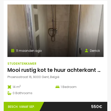
11 maanden ago
Derrick
STUDENTENKAMER
Mooi rustig kot te huur achterkant gebouw
Phoenixstraat 16, 9000 Gent, België
2
14 m
1
Bedroom
0
Bathrooms
550€
BESCH. VANAF SEP.