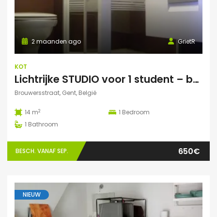
2 maanden ago
GrietR
KOT
Lichtrijke STUDIO voor 1 student – buurt Hoogstraat/Poel Gent
Brouwersstraat, Gent, België
2
14 m
1
Bedroom
1
Bathroom
650€
BESCH. VANAF SEP.
NIEUW