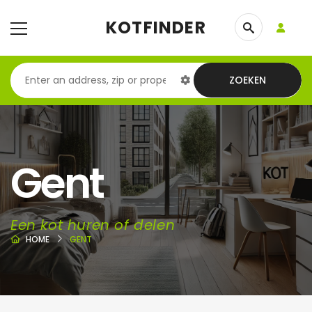
KOTFINDER
ZOEKEN
Gent
Een kot huren of delen
HOME
GENT