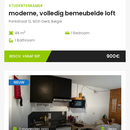
STUDENTENKAMER
moderne, volledig bemeubelde loft
Pontstraat 12, 9031 Gent, België
2
48 m
1
Bedroom
1
Bathroom
900€
BESCH. VANAF SEP.
NIEUW
2 maanden ago
Jessy