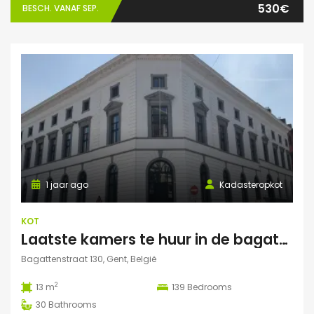
530€
BESCH. VANAF SEP.
1 jaar ago
Kadasteropkot
KOT
Laatste kamers te huur in de bagattenstraat 130
Bagattenstraat 130, Gent, België
2
13 m
139
Bedrooms
30
Bathrooms