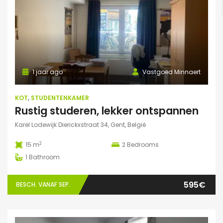
1 jaar ago
Vastgoed Minnaert
KOT
,
STUDENTENKAMER
Rustig studeren, lekker ontspannen
Karel Lodewijk Dierickxstraat 34, Gent, België
2
15 m
2
Bedrooms
1
Bathroom
595€
BESCH. VANAF SEP.