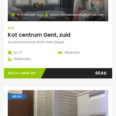
11 maanden ago
Romy.vanderispaillie@gmail.com
KOT
Kot centrum Gent, zuid
Zuidstationstraat, 9000 Gent, België
2
20 m
1
Bedroom
1
Bathroom
654€
BESCH. VANAF SEP.
NIEUW