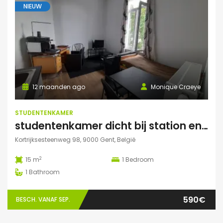
NIEUW
12 maanden ago
Monique Craeye
STUDENTENKAMER
studentenkamer dicht bij station en Citadelpark centraal gelegen
Kortrijksesteenweg 98, 9000 Gent, België
2
15 m
1
Bedroom
1
Bathroom
590€
BESCH. VANAF SEP.