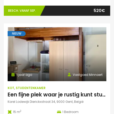
520€
BESCH. VANAF SEP.
NIEUW
1 jaar ago
Vastgoed Minnaert
KOT
,
STUDENTENKAMER
Een fijne plek waar je rustig kunt studeren
Karel Lodewijk Dierickxstraat 34, 9000 Gent, België
2
15 m
1
Bedroom