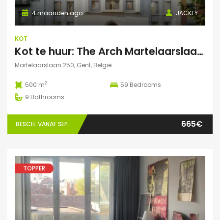
4 maanden ago
JACKEY
KOT
Kot te huur: The Arch Martelaarslaan 250
Martelaarslaan 250, Gent, België
2
500 m
59
Bedrooms
9
Bathrooms
665€
BESCH. VANAF SEP.
TOPPER