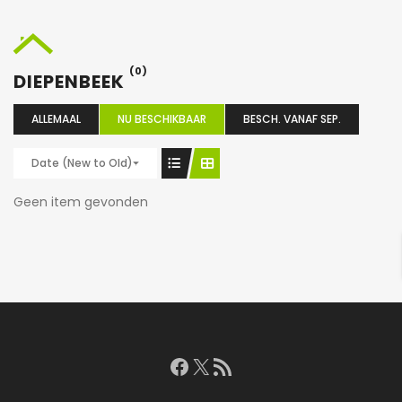
(0)
DIEPENBEEK
ALLEMAAL
NU BESCHIKBAAR
BESCH. VANAF SEP.
Date (New to Old)
Geen item gevonden
Facebook
X
RSS feed