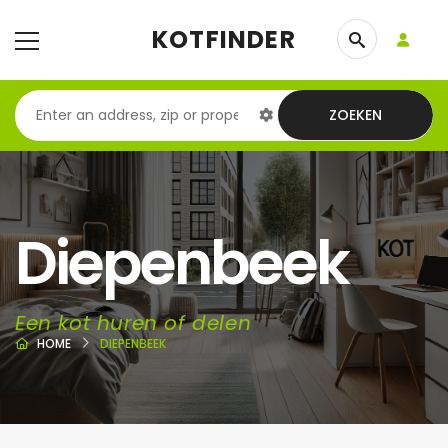
KOTFINDER
ZOEKEN
Diepenbeek
Een kot huren of delen
HOME
DIEPENBEEK