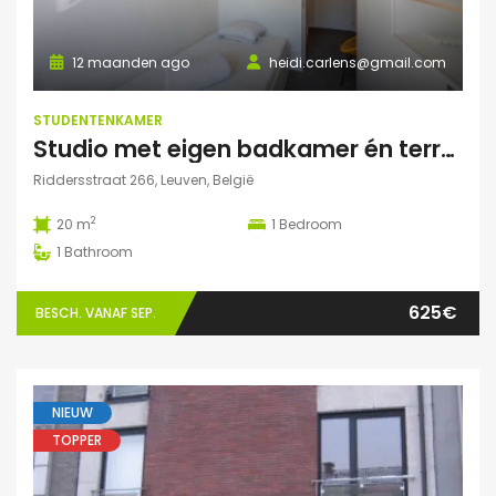
12 maanden ago
heidi.carlens@gmail.com
STUDENTENKAMER
Studio met eigen badkamer én terrasje
Riddersstraat 266, Leuven, België
2
20 m
1
Bedroom
1
Bathroom
625€
BESCH. VANAF SEP.
NIEUW
TOPPER