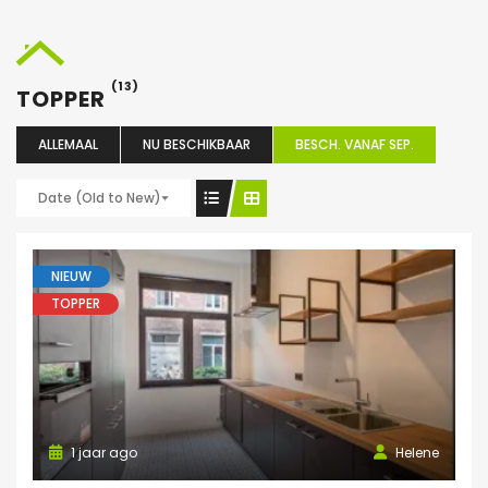
(13)
TOPPER
ALLEMAAL
NU BESCHIKBAAR
BESCH. VANAF SEP.
Date (Old to New)
NIEUW
TOPPER
1 jaar ago
Helene