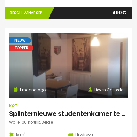
490€
BESCH. VANAF SEP.
NIEUW
TOPPER
1 maand ago
Lieven Casteele
KOT
Splinternieuwe studentenkamer te huur in authentiek herenhuis
Walle 100, Kortrijk, België
2
15 m
1
Bedroom