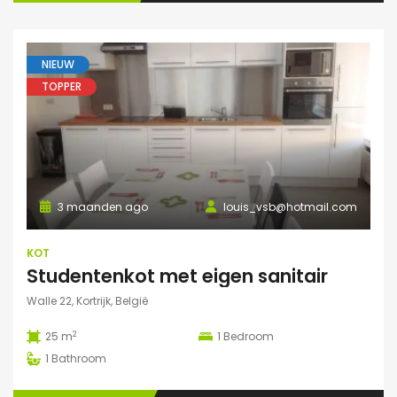
NIEUW
TOPPER
3 maanden ago
louis_vsb@hotmail.com
KOT
Studentenkot met eigen sanitair
Walle 22, Kortrijk, België
2
25 m
1
Bedroom
1
Bathroom