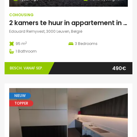
COHOUSING
2 kamers te huur in appartement in Leuven
Edouard Remyvest, 3000 Leuven, België
2
95 m
3
Bedrooms
1
Bathroom
490€
BESCH. VANAF SEP.
NIEUW
TOPPER