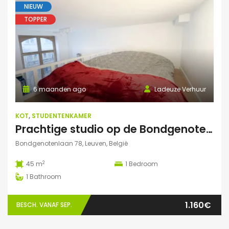
NIEUW
TOPPER
6 maanden ago
Ladeuze Verhuur
KOT
,
STUDENTENKAMER
Prachtige studio op de Bondgenotenlaan
Bondgenotenlaan 78, Leuven, België
2
45 m
1
Bedroom
1
Bathroom
1.160€
BESCH. VANAF SEP.