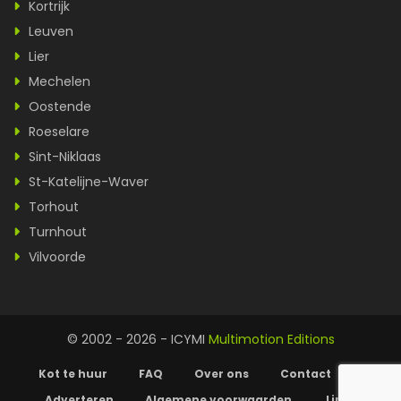
Kortrijk
Leuven
Lier
Mechelen
Oostende
Roeselare
Sint-Niklaas
St-Katelijne-Waver
Torhout
Turnhout
Vilvoorde
© 2002 - 2026 - ICYMI
Multimotion Editions
Kot te huur
FAQ
Over ons
Contact
Adverteren
Algemene voorwaarden
Links