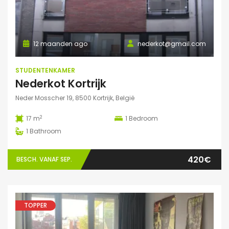
12 maanden ago
nederkot@gmail.com
STUDENTENKAMER
Nederkot Kortrijk
Neder Mosscher 19, 8500 Kortrijk, België
2
17 m
1
Bedroom
1
Bathroom
420€
BESCH. VANAF SEP.
TOPPER