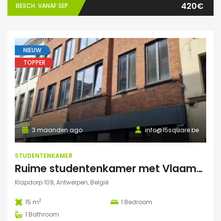
420€
BESCH. VANAF SEP.
NIEUW
TOPPER
3 maanden ago
info@15square.be
STUDENTENKAMER
Ruime studentenkamer met Vlaams kotlabel, voorzien van eigen douche en lavabo, in kleinschalige residentie
Klapdorp 109, Antwerpen, België
2
15 m
1
Bedroom
1
Bathroom