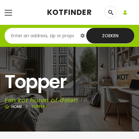
KOTFINDER
ZOEKEN
Topper
Een kot huren of delen
HOME
TOPPER