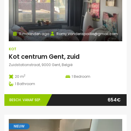
11 maanden ago
Romy.vanderispaillie@gmail.com
KOT
Kot centrum Gent, zuid
Zuidstationstraat, 9000 Gent, België
2
20 m
1
Bedroom
1
Bathroom
654€
BESCH. VANAF SEP.
NIEUW