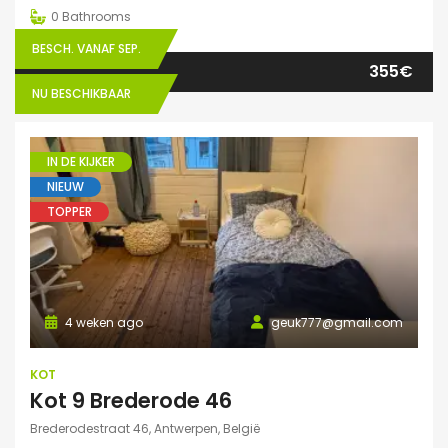
0
Bathrooms
BESCH. VANAF SEP.
355€
NU BESCHIKBAAR
IN DE KIJKER
NIEUW
TOPPER
4 weken ago
geuk777@gmail.com
KOT
Kot 9 Brederode 46
Brederodestraat 46, Antwerpen, België