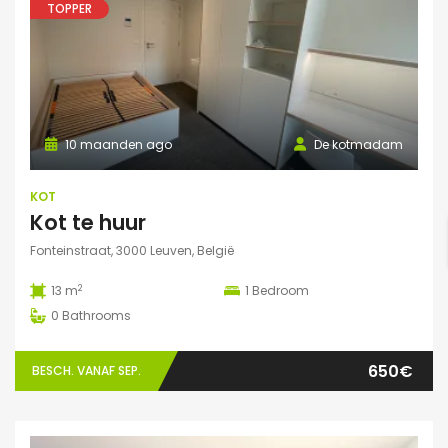
TOPPER
10 maanden ago
De kotmadam
KOT
Kot te huur
Fonteinstraat, 3000 Leuven, België
2
13 m
1
Bedroom
0
Bathrooms
650€
BESCH. VANAF SEP.