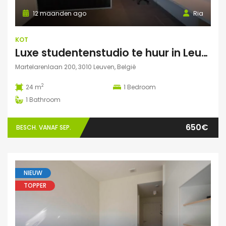
12 maanden ago
Ria
KOT
Luxe studentenstudio te huur in Leuven
Martelarenlaan 200, 3010 Leuven, België
2
24 m
1
Bedroom
1
Bathroom
650€
BESCH. VANAF SEP.
NIEUW
TOPPER