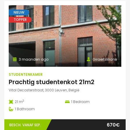
NIEUW
TOPPER
3 maanden ago
Giraertsliliane
STUDENTENKAMER
Prachtig studentenkot 21m2
Vital Decosterstraat, 3000 Leuven, België
2
21 m
1
Bedroom
1
Bathroom
670€
BESCH. VANAF SEP.