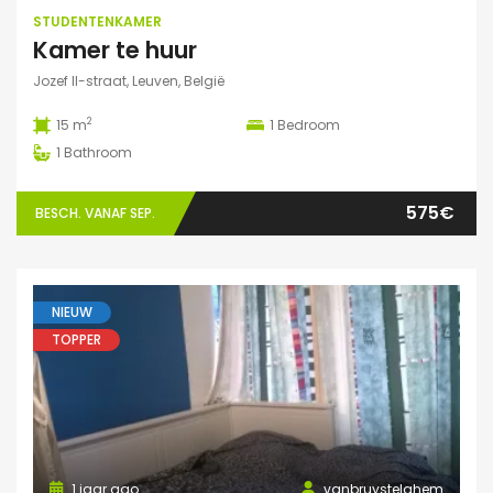
STUDENTENKAMER
Kamer te huur
Jozef II-straat, Leuven, België
2
15 m
1
Bedroom
1
Bathroom
575€
BESCH. VANAF SEP.
NIEUW
TOPPER
1 jaar ago
vanbruystelghem