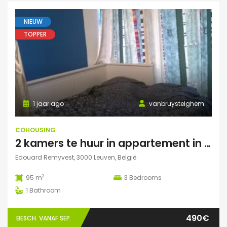
NIEUW
TOPPER
1 jaar ago
vanbruystelghem
COHOUSING
2 kamers te huur in appartement in Leuven
Edouard Remyvest, 3000 Leuven, België
2
95 m
3
Bedrooms
1
Bathroom
490€
BESCH. VANAF SEP.