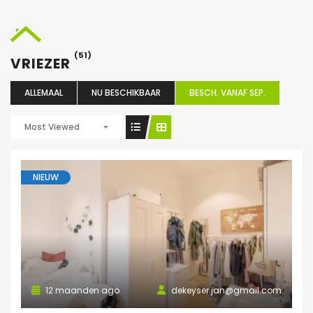
(51)
VRIEZER
ALLEMAAL
NU BESCHIKBAAR
BESCH. VANAF SEP.
Most Viewed
NIEUW
12 maanden ago
dekeyser.jan@gmail.com