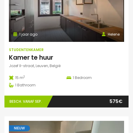
1 jaar ago
Helene
STUDENTENKAMER
Kamer te huur
Jozef II-straat, Leuven, België
2
15 m
1
Bedroom
1
Bathroom
575€
BESCH. VANAF SEP.
NIEUW