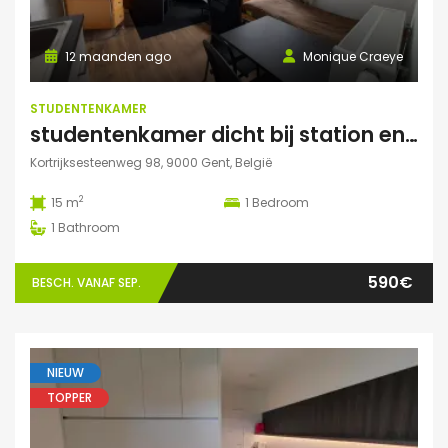
12 maanden ago
Monique Craeye
STUDENTENKAMER
studentenkamer dicht bij station en Citadelpark centraal gelegen
Kortrijksesteenweg 98, 9000 Gent, België
2
15 m
1
Bedroom
1
Bathroom
590€
BESCH. VANAF SEP.
NIEUW
TOPPER