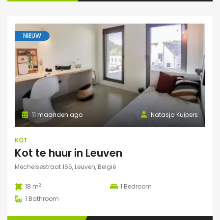
NIEUW
11 maanden ago
Natasja Kuipers
KOT
Kot te huur in Leuven
Mechelsestraat 165, Leuven, België
2
18 m
1
Bedroom
1
Bathroom