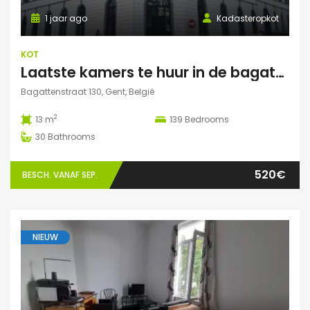
1 jaar ago
Kadasteropkot
KOT
Laatste kamers te huur in de bagattenstraat 130
Bagattenstraat 130, Gent, België
2
13 m
139
Bedrooms
30
Bathrooms
520€
BESCH. VANAF SEP.
NIEUW