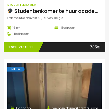
STUDENTENKAMER
Studentenkamer te huur academiejaar 2025-2026 – Ruelensvest 63, Leuven (Naamsepoort)
Erasme Ruelensvest 63, Leuven, België
2
16 m
1
Bedroom
1
Bathroom
735€
BESCH. VANAF SEP.
NIEUW
1 jaar ago
meirlaen.danny@hotmail.com