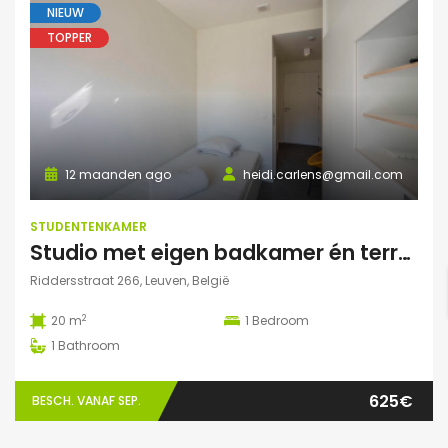
NIEUW
TOPPER
12 maanden ago
heidi.carlens@gmail.com
STUDENTENKAMER
Studio met eigen badkamer én terrasje
Riddersstraat 266, Leuven, België
2
20 m
1
Bedroom
1
Bathroom
625€
BESCH. VANAF SEP.