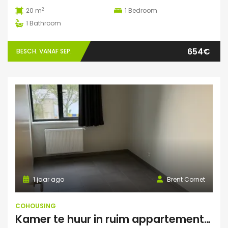
2
20 m
1
Bedroom
1
Bathroom
654€
BESCH. VANAF SEP.
1 jaar ago
Brent Cornet
COHOUSING
Kamer te huur in ruim appartement (Elsene)