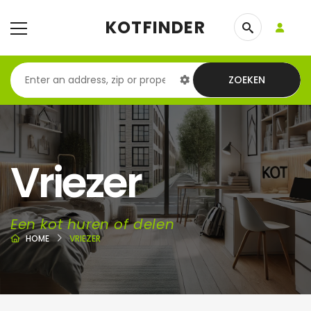
KOTFINDER
ZOEKEN
Vriezer
Een kot huren of delen
HOME
VRIEZER