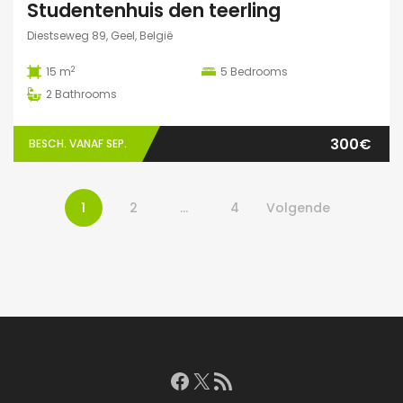
Studentenhuis den teerling
Diestseweg 89, Geel, België
2
15 m
5
Bedrooms
2
Bathrooms
300€
BESCH. VANAF SEP.
1
2
…
4
Volgende
Facebook
X
RSS feed