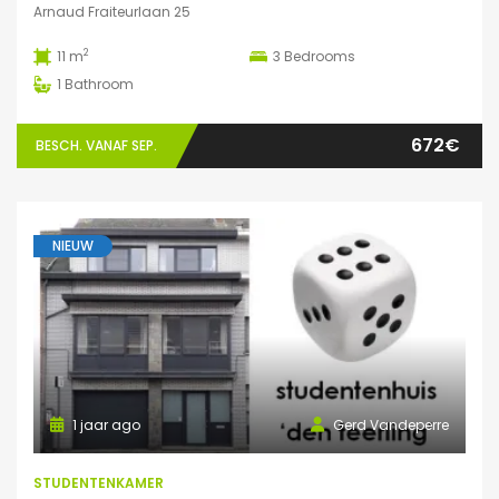
Arnaud Fraiteurlaan 25
2
11 m
3
Bedrooms
1
Bathroom
672€
BESCH. VANAF SEP.
NIEUW
1 jaar ago
Gerd Vandeperre
STUDENTENKAMER