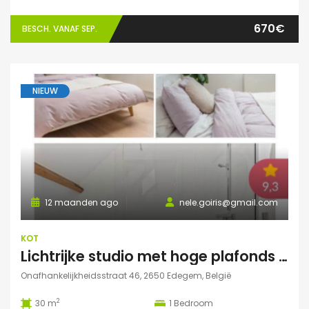
670€
BESCH. VANAF SEP.
NIEUW
12 maanden ago
nele.goiris@gmail.com
KOT
Lichtrijke studio met hoge plafonds in Edegem
Onafhankelijkheidsstraat 46, 2650 Edegem, België
2
30 m
1
Bedroom