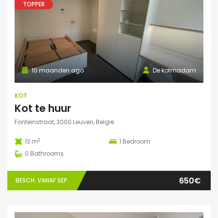
TOPPER
10 maanden ago
De kotmadam
KOT
Kot te huur
Fonteinstraat, 3000 Leuven, België
2
13 m
1
Bedroom
0
Bathrooms
650€
BESCH. VANAF SEP.