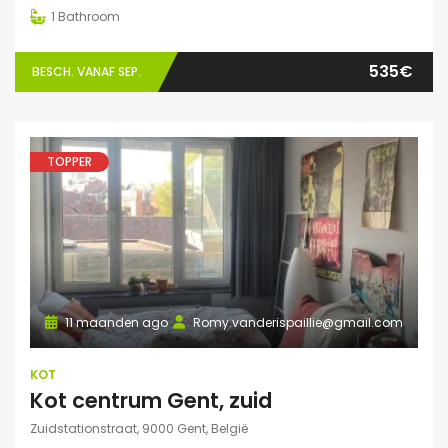
1
Bathroom
535€
BESCH. VANAF SEP.
TOPPER
11 maanden ago
Romy.vanderispaillie@gmail.com
KOT
Kot centrum Gent, zuid
Zuidstationstraat, 9000 Gent, België