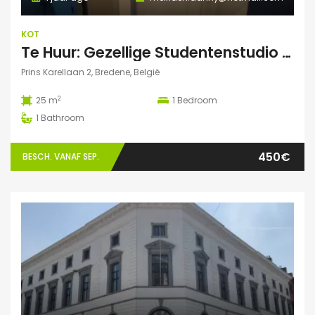
KOT
Te Huur: Gezellige Studentenstudio 25m² in Bredene Duinen – Dicht bij Zee en VIVES!
Prins Karellaan 2, Bredene, België
2
25 m
1
Bedroom
1
Bathroom
450€
BESCH. VANAF SEP.