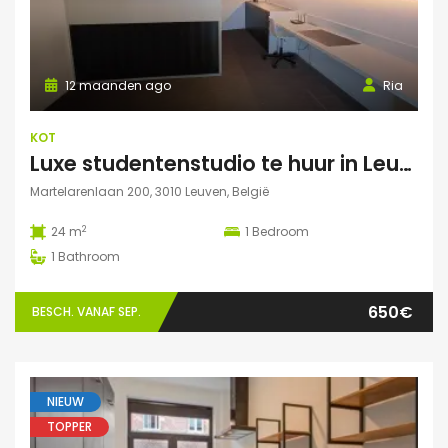
12 maanden ago
Ria
KOT
Luxe studentenstudio te huur in Leuven
Martelarenlaan 200, 3010 Leuven, België
2
24 m
1
Bedroom
1
Bathroom
650€
BESCH. VANAF SEP.
NIEUW
TOPPER