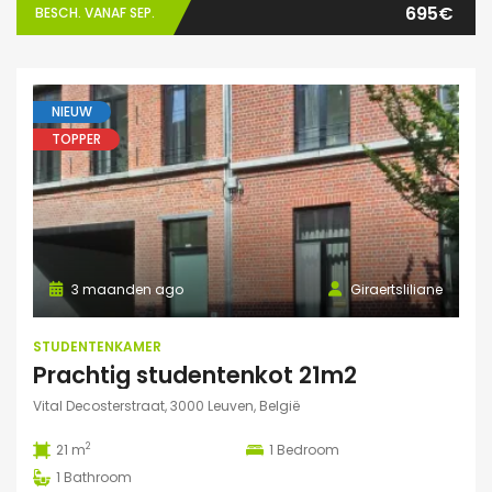
695€
BESCH. VANAF SEP.
NIEUW
TOPPER
3 maanden ago
Giraertsliliane
STUDENTENKAMER
Prachtig studentenkot 21m2
Vital Decosterstraat, 3000 Leuven, België
2
21 m
1
Bedroom
1
Bathroom