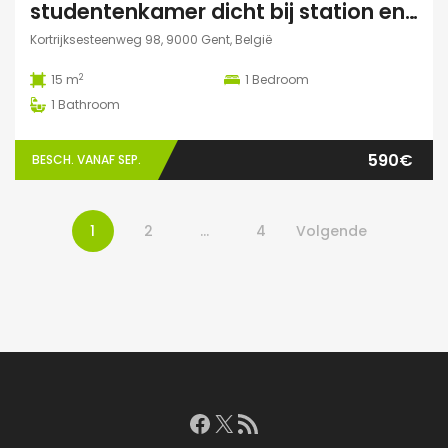
studentenkamer dicht bij station en Citadelpark centraal gelegen
Kortrijksesteenweg 98, 9000 Gent, België
2
15 m
1
Bedroom
1
Bathroom
590€
BESCH. VANAF SEP.
1
2
…
4
Volgende
Facebook
X
RSS feed