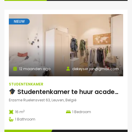
NIEUW
12 maanden ago
dekeyser.jan@gmail.com
STUDENTENKAMER
Studentenkamer te huur academiejaar 2025-2026 – Ruelensvest 63, Leuven (Naamsepoort)
Erasme Ruelensvest 63, Leuven, België
2
16 m
1
Bedroom
1
Bathroom