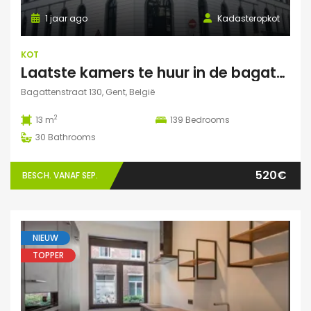
1 jaar ago
Kadasteropkot
KOT
Laatste kamers te huur in de bagattenstraat 130
Bagattenstraat 130, Gent, België
2
13 m
139
Bedrooms
30
Bathrooms
520€
BESCH. VANAF SEP.
NIEUW
TOPPER