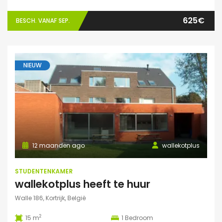
625€
BESCH. VANAF SEP.
NIEUW
12 maanden ago
wallekotplus
STUDENTENKAMER
wallekotplus heeft te huur
Walle 186, Kortrijk, België
2
15 m
1
Bedroom