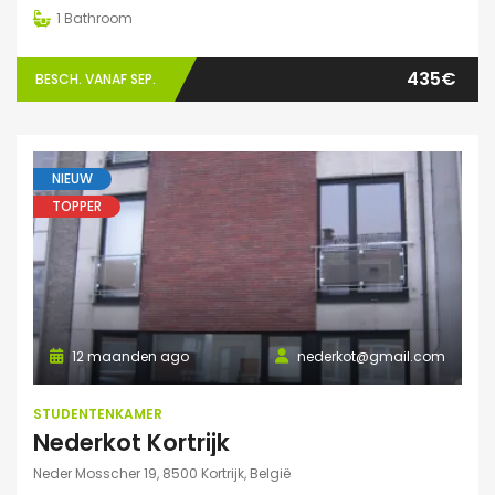
1
Bathroom
435€
BESCH. VANAF SEP.
NIEUW
TOPPER
12 maanden ago
nederkot@gmail.com
STUDENTENKAMER
Nederkot Kortrijk
Neder Mosscher 19, 8500 Kortrijk, België