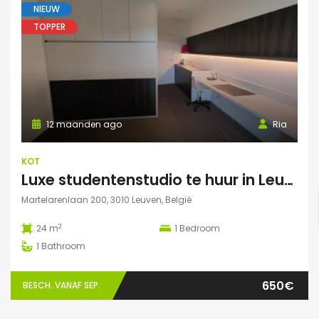
NIEUW
TOPPER
12 maanden ago
Ria
KOT
Luxe studentenstudio te huur in Leuven
Martelarenlaan 200, 3010 Leuven, België
2
24 m
1
Bedroom
1
Bathroom
650€
BESCH. VANAF SEP.