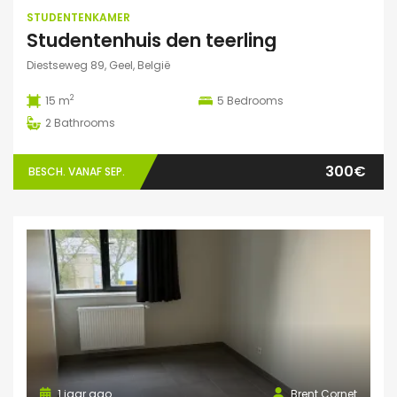
STUDENTENKAMER
Studentenhuis den teerling
Diestseweg 89, Geel, België
2
15 m
5
Bedrooms
2
Bathrooms
300€
BESCH. VANAF SEP.
1 jaar ago
Brent Cornet