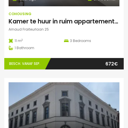
COHOUSING
Kamer te huur in ruim appartement (Elsene)
Arnaud Fraiteurlaan 25
2
11 m
3
Bedrooms
1
Bathroom
672€
BESCH. VANAF SEP.