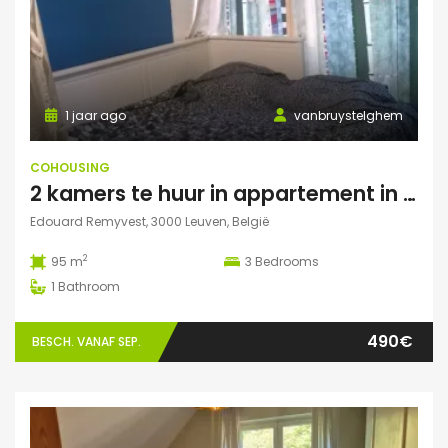
1 jaar ago
vanbruystelghem
COHOUSING
2 kamers te huur in appartement in Leuven
Edouard Remyvest, 3000 Leuven, België
2
95 m
3
Bedrooms
1
Bathroom
490€
BESCH. VANAF SEP.