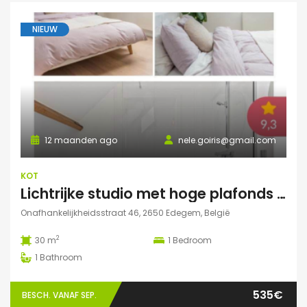
NIEUW
12 maanden ago
nele.goiris@gmail.com
KOT
Lichtrijke studio met hoge plafonds in Edegem
Onafhankelijkheidsstraat 46, 2650 Edegem, België
2
30 m
1
Bedroom
1
Bathroom
535€
BESCH. VANAF SEP.