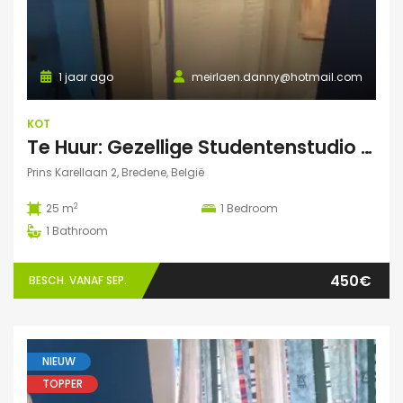
1 jaar ago
meirlaen.danny@hotmail.com
KOT
Te Huur: Gezellige Studentenstudio 25m² in Bredene Duinen – Dicht bij Zee en VIVES!
Prins Karellaan 2, Bredene, België
2
25 m
1
Bedroom
1
Bathroom
450€
BESCH. VANAF SEP.
NIEUW
TOPPER