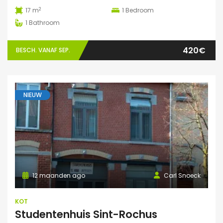
2
17 m
1
Bedroom
1
Bathroom
420€
BESCH. VANAF SEP.
NIEUW
12 maanden ago
Carl Snoeck
KOT
Studentenhuis Sint-Rochus