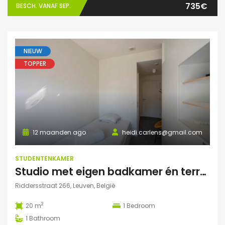
735€
BESCH. VANAF SEP.
NIEUW
TOPPER
12 maanden ago
heidi.carlens@gmail.com
STUDENTENKAMER
Studio met eigen badkamer én terrasje
Riddersstraat 266, Leuven, België
2
20 m
1
Bedroom
1
Bathroom