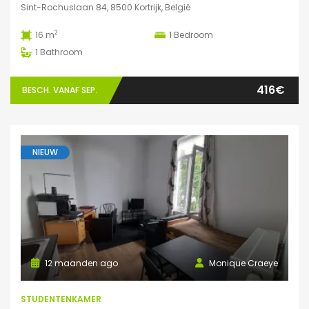
Sint-Rochuslaan 84, 8500 Kortrijk, België
2
16 m
1
Bedroom
1
Bathroom
416€
BESCH. VANAF SEP.
NIEUW
12 maanden ago
Monique Craeye
STUDENTENKAMER