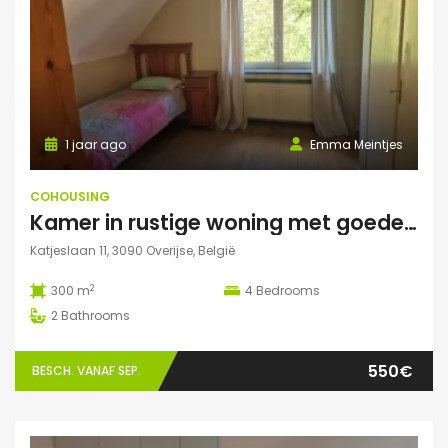
1 jaar ago
Emma Meintjes
COHOUSING
Kamer in rustige woning met goede verbinding
Katjeslaan 11, 3090 Overijse, België
2
300 m
4
Bedrooms
2
Bathrooms
550€
BESCH. VANAF SEP.