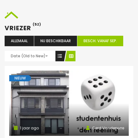
(52)
VRIEZER
ALLEMAAL
NU BESCHIKBAAR
BESCH. VANAF SEP.
Date (Old to New)
NIEUW
1 jaar ago
Gerd Vandeperre