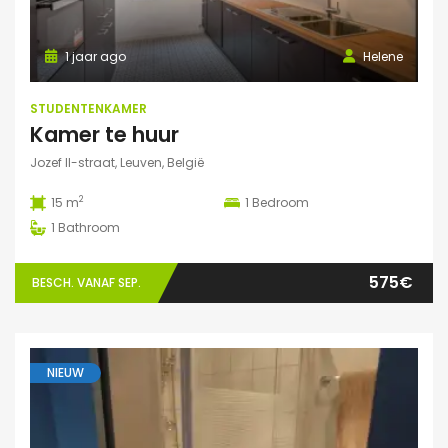
1 jaar ago
Helene
STUDENTENKAMER
Kamer te huur
Jozef II-straat, Leuven, België
2
15 m
1
Bedroom
1
Bathroom
575€
BESCH. VANAF SEP.
NIEUW