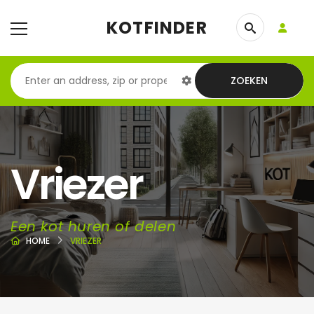
KOTFINDER
ZOEKEN
Vriezer
Een kot huren of delen
HOME
VRIEZER