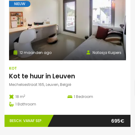
NIEUW
12 maanden ago
Natasja Kuipers
KOT
Kot te huur in Leuven
Mechelsestraat 165, Leuven, België
2
18 m
1
Bedroom
1
Bathroom
695€
BESCH. VANAF SEP.