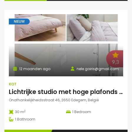
NIEUW
12 maanden ago
nele.goiris@gmail.com
KOT
Lichtrijke studio met hoge plafonds in Edegem
Onafhankelijkheidsstraat 46, 2650 Edegem, België
2
30 m
1
Bedroom
1
Bathroom