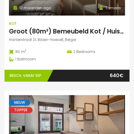
12 maanden ago
Tamara
KOT
Groot (80m²) Bemeubeld Kot / Huis (volledig privé) Diepenbeek
Hanterstraat 21, Bilzen-Hoeselt, België
2
80 m
2
Bedrooms
1
Bathroom
640€
BESCH. VANAF SEP.
NIEUW
TOPPER