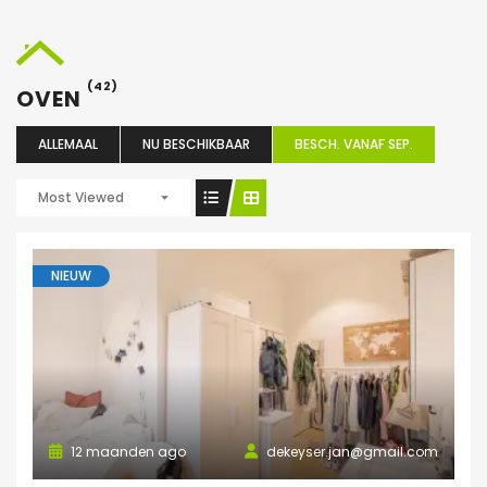
(42)
OVEN
ALLEMAAL
NU BESCHIKBAAR
BESCH. VANAF SEP.
Most Viewed
NIEUW
12 maanden ago
dekeyser.jan@gmail.com