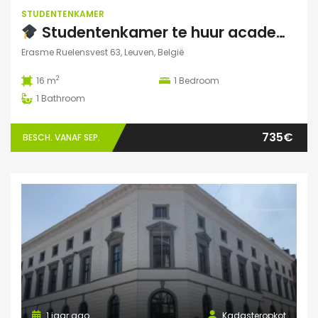
STUDENTENKAMER
Studentenkamer te huur academiejaar 2025-2026 – Ruelensvest 63, Leuven (Naamsepoort)
Erasme Ruelensvest 63, Leuven, België
2
16 m
1
Bedroom
1
Bathroom
735€
BESCH. VANAF SEP.
1 jaar ago
Kadasteropkot