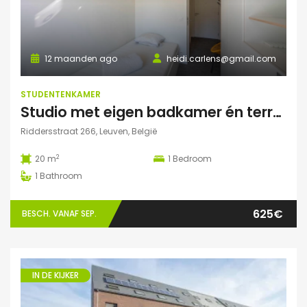
12 maanden ago
heidi.carlens@gmail.com
STUDENTENKAMER
Studio met eigen badkamer én terrasje
Riddersstraat 266, Leuven, België
2
20 m
1
Bedroom
1
Bathroom
625€
BESCH. VANAF SEP.
IN DE KIJKER