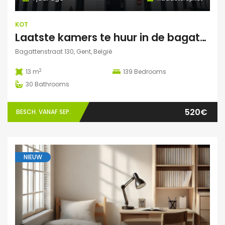
KOT
Laatste kamers te huur in de bagattenstraat 130
Bagattenstraat 130, Gent, België
2
13 m
139
Bedrooms
30
Bathrooms
520€
BESCH. VANAF SEP.
NIEUW