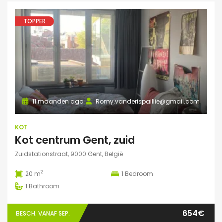
TOPPER
11 maanden ago
Romy.vanderispaillie@gmail.com
KOT
Kot centrum Gent, zuid
Zuidstationstraat, 9000 Gent, België
2
20 m
1
Bedroom
1
Bathroom
654€
BESCH. VANAF SEP.