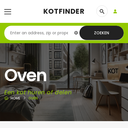
KOTFINDER
ZOEKEN
Oven
Een kot huren of delen
HOME
OVEN