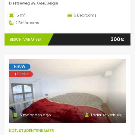
Diestseweg 89, Geel, België
2
15 m
5
Bedrooms
2
Bathrooms
300€
BESCH. VANAF SEP.
NIEUW
TOPPER
6 maanden ago
Ladeuze Verhuur
KOT
,
STUDENTENKAMER