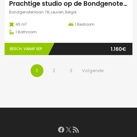
Prachtige studio op de Bondgenotenlaan
Bondgenotenlaan 78, Leuven, België
2
45 m
1
Bedroom
1
Bathroom
1.160€
BESCH. VANAF SEP.
1
2
3
Volgende
Facebook
X
RSS feed