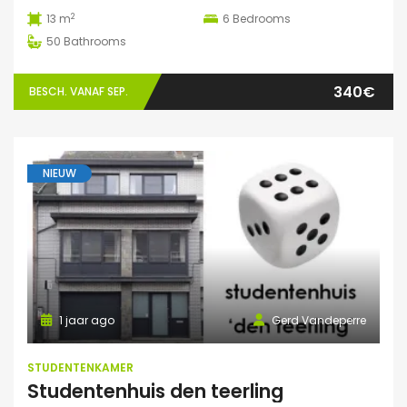
2
13 m
6
Bedrooms
50
Bathrooms
340€
BESCH. VANAF SEP.
NIEUW
1 jaar ago
Gerd Vandeperre
STUDENTENKAMER
Studentenhuis den teerling