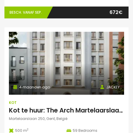
672€
BESCH. VANAF SEP.
4 maanden ago
JACKEY
KOT
Kot te huur: The Arch Martelaarslaan 250
Martelaarslaan 250, Gent, België
2
500 m
59
Bedrooms