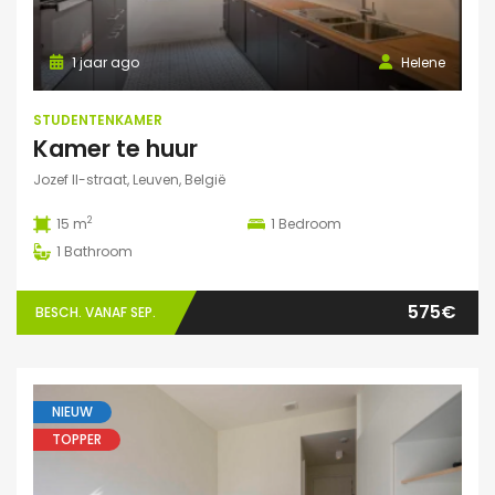
1 jaar ago
Helene
STUDENTENKAMER
Kamer te huur
Jozef II-straat, Leuven, België
2
15 m
1
Bedroom
1
Bathroom
575€
BESCH. VANAF SEP.
NIEUW
TOPPER