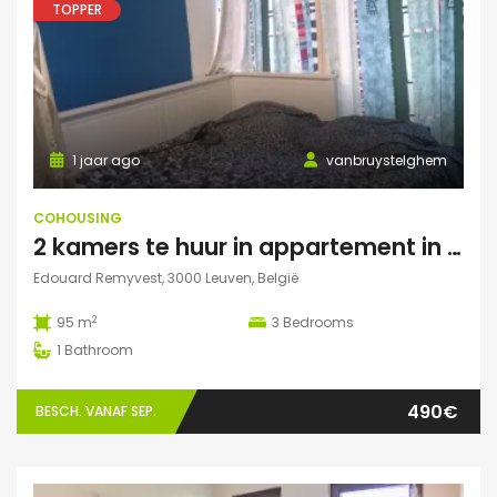
TOPPER
1 jaar ago
vanbruystelghem
COHOUSING
2 kamers te huur in appartement in Leuven
Edouard Remyvest, 3000 Leuven, België
2
95 m
3
Bedrooms
1
Bathroom
490€
BESCH. VANAF SEP.