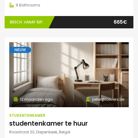
9
Bathrooms
665€
BESCH. VANAF SEP.
NIEUW
12 maanden ago
peter@laevers.be
STUDENTENKAMER
studentenkamer te huur
Rooistraat 30, Diepenbeek, België