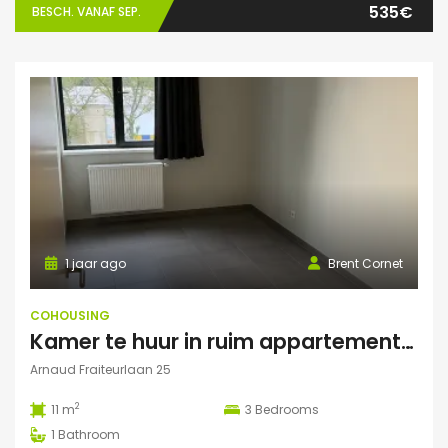
535€
BESCH. VANAF SEP.
1 jaar ago
Brent Cornet
COHOUSING
Kamer te huur in ruim appartement (Elsene)
Arnaud Fraiteurlaan 25
2
11 m
3
Bedrooms
1
Bathroom