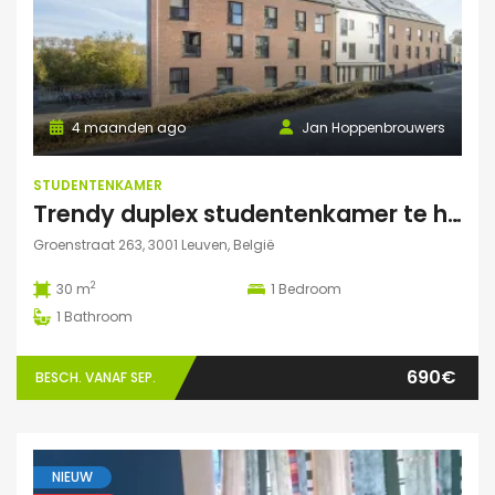
4 maanden ago
Jan Hoppenbrouwers
STUDENTENKAMER
Trendy duplex studentenkamer te huur met grote zonnige tuin, grote polyvalente ruimte (chillen, spelletjes…) en fietsenberging
Groenstraat 263, 3001 Leuven, België
2
30 m
1
Bedroom
1
Bathroom
690€
BESCH. VANAF SEP.
NIEUW