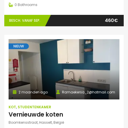
0
Bathrooms
460€
BESCH. VANAF SEP.
NIEUW
2 maanden ago
Ramaekersa_2@hotmail.com
KOT
,
STUDENTENKAMER
Vernieuwde koten
Boomkensstraat, Hasselt, België