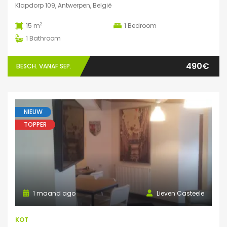
Klapdorp 109, Antwerpen, België
2
15 m
1
Bedroom
1
Bathroom
490€
BESCH. VANAF SEP.
NIEUW
TOPPER
1 maand ago
Lieven Casteele
KOT