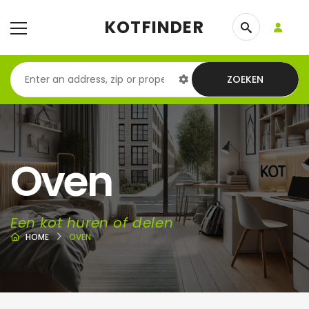
KOTFINDER
ZOEKEN
Oven
Een kot huren of delen
HOME
OVEN