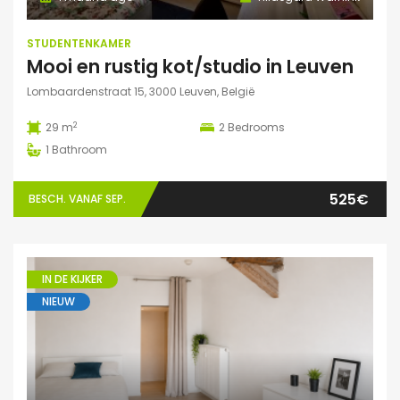
STUDENTENKAMER
Mooi en rustig kot/studio in Leuven
Lombaardenstraat 15, 3000 Leuven, België
2
29 m
2
Bedrooms
1
Bathroom
525€
BESCH. VANAF SEP.
IN DE KIJKER
NIEUW