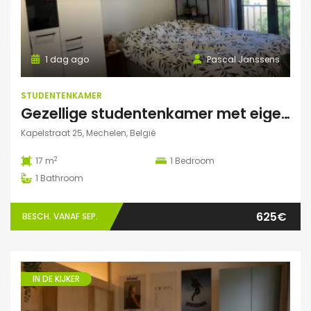
1 dag ago
Pascal Janssens
STUDENTENKAMER
Gezellige studentenkamer met eigen badkamer in Mechelen
Kapelstraat 25, Mechelen, België
2
17 m
1
Bedroom
1
Bathroom
625€
BESCH. VANAF SEP.
IN DE KIJKER