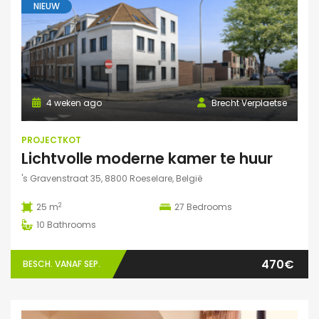
NIEUW
4 weken ago
Brecht Verplaetse
PROJECTKOT
Lichtvolle moderne kamer te huur
's Gravenstraat 35, 8800 Roeselare, België
2
25 m
27
Bedrooms
10
Bathrooms
470€
BESCH. VANAF SEP.