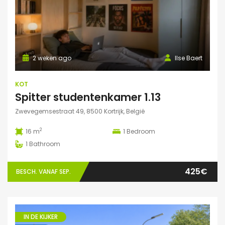
2 weken ago
Ilse Baert
KOT
Spitter studentenkamer 1.13
Zwevegemsestraat 49, 8500 Kortrijk, België
2
16 m
1
Bedroom
1
Bathroom
425€
BESCH. VANAF SEP.
IN DE KIJKER