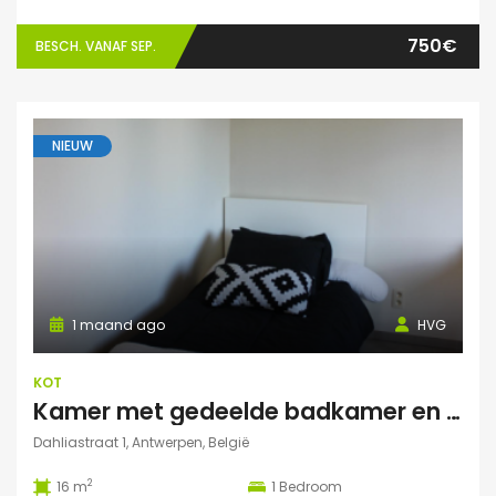
750€
BESCH. VANAF SEP.
NIEUW
1 maand ago
HVG
KOT
Kamer met gedeelde badkamer en keuken
Dahliastraat 1, Antwerpen, België
2
16 m
1
Bedroom