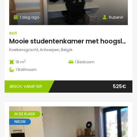
1 dag ago
RubenH
KOT
Mooie studentenkamer met hoogslaper en grote gemeenschappelijke ruimte/terras in Campus Eilandje
Koeikensgracht, Antwerpen, België
2
18 m
1
Bedroom
1
Bathroom
525€
BESCH. VANAF SEP.
IN DE KIJKER
NIEUW