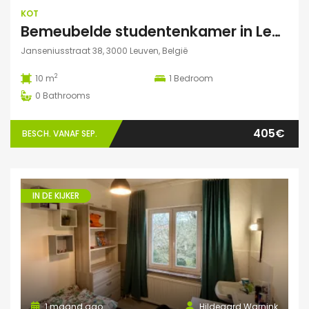
KOT
Bemeubelde studentenkamer in Leuven – Regina Mundi
Janseniusstraat 38, 3000 Leuven, België
2
10 m
1
Bedroom
0
Bathrooms
405€
BESCH. VANAF SEP.
IN DE KIJKER
1 maand ago
Hildegard Warnink