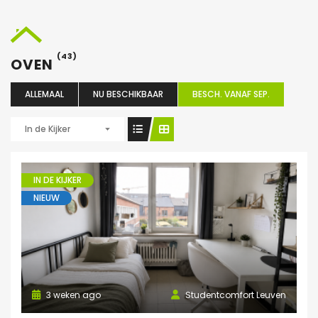
(43)
OVEN
ALLEMAAL
NU BESCHIKBAAR
BESCH. VANAF SEP.
In de Kijker
IN DE KIJKER
NIEUW
3 weken ago
Studentcomfort Leuven