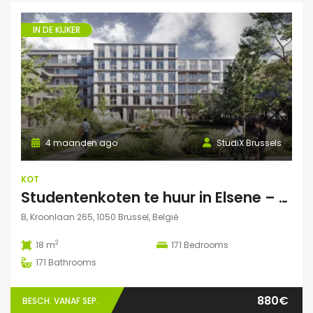
IN DE KIJKER
4 maanden ago
StudiX Brussels
KOT
Studentenkoten te huur in Elsene – Residentie StudiX
B, Kroonlaan 265, 1050 Brussel, België
2
18 m
171
Bedrooms
171
Bathrooms
880€
BESCH. VANAF SEP.