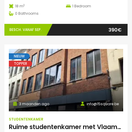
2
18 m
1
Bedroom
0
Bathrooms
390€
BESCH. VANAF SEP.
NIEUW
TOPPER
3 maanden ago
info@15square.be
STUDENTENKAMER
Ruime studentenkamer met Vlaams kotlabel, voorzien van eigen douche en lavabo, in kleinschalige residentie