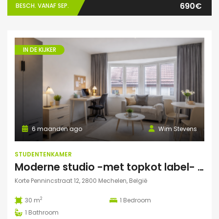
690€
BESCH. VANAF SEP.
IN DE KIJKER
6 maanden ago
Wim Stevens
STUDENTENKAMER
Moderne studio -met topkot label- te huur gelegen in hartje Mechelen
Korte Pennincstraat 12, 2800 Mechelen, België
2
30 m
1
Bedroom
1
Bathroom