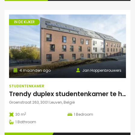
IN DE KIJKER
4 maanden ago
Jan Hoppenbrouwers
STUDENTENKAMER
Trendy duplex studentenkamer te huur met grote zonnige tuin, grote polyvalente ruimte (chillen, spelletjes…) en fietsenberging
Groenstraat 263, 3001 Leuven, België
2
30 m
1
Bedroom
1
Bathroom