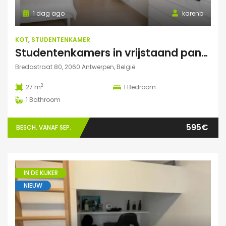
1 dag ago
karenb
KOT
,
STUDENTENKAMER
Studentenkamers in vrijstaand pand ‘De Drie Snellen’.
Bredastraat 80, 2060 Antwerpen, België
2
27 m
1
Bedroom
1
Bathroom
595€
BESCH. VANAF SEP.
IN DE KIJKER
NIEUW