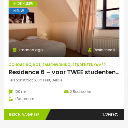
IN DE KIJKER
NIEUW
1 maand ago
Residence 6
COHOUSING
,
KOT
,
SAMENWONING
,
STUDENTENKAMER
Residence 6 – voor TWEE studenten: Exclusieve studentenduplex
Persoonstraat 6, Hasselt, België
2
100 m
2
Bedrooms
1
Bathroom
1.260€
BESCH. VANAF SEP.