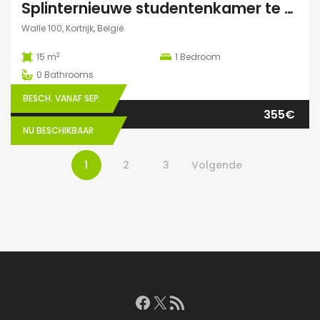
Splinternieuwe studentenkamer te huur in authentiek herenhuis
Walle 100, Kortrijk, België
2
15 m
1
Bedroom
0
Bathrooms
BESCH. VANAF SEP.
355€
NU BESCHIKBAAR
1
2
3
Volgende
Facebook
X
RSS feed