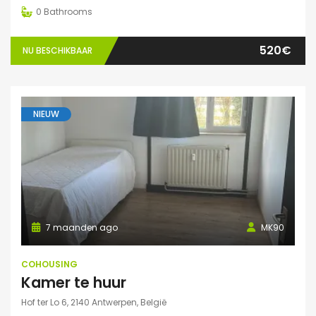
0
Bathrooms
520€
NU BESCHIKBAAR
NIEUW
7 maanden ago
MK90
COHOUSING
Kamer te huur
Hof ter Lo 6, 2140 Antwerpen, België