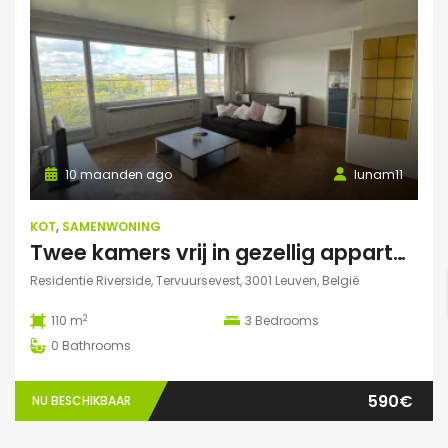
10 maanden ago
lunam11
KOT
,
SAMENWONING
Twee kamers vrij in gezellig appartement in Leuven :)
Residentie Riverside, Tervuursevest, 3001 Leuven, België
2
110 m
3
Bedrooms
0
Bathrooms
590€
NU BESCHIKBAAR