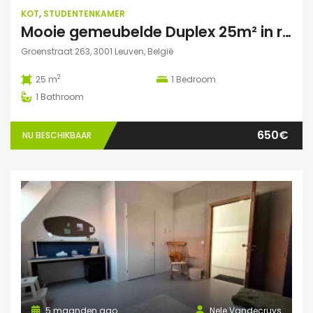
KOT
,
STUDENTENKAMER
Mooie gemeubelde Duplex 25m² in residentie met tuin
Groenstraat 263, 3001 Leuven, België
2
25 m
1
Bedroom
1
Bathroom
650€
NU BESCHIKBAAR
5 maanden ago
Nele Vandecruys