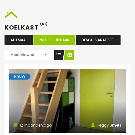
(61)
KOELKAST
ALLEMAAL
NU BESCHIKBAAR
BESCH. VANAF SEP.
Most Viewed
NIEUW
12 maanden ago
Peggy Smets