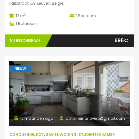
Parkstraat 159, Leuven, België
2
12 m
1
Bedroom
1
Bathroom
695€
NU BESCHIKBAAR
NIEUW
12 maanden ago
athomeinantwerp@gmail.com
COHOUSING
,
KOT
,
SAMENWONING
,
STUDENTENKAMER