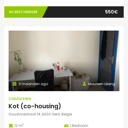
550€
NU BESCHIKBAAR
11 maanden ago
Maureen Likeng
COHOUSING
Kot (co-housing)
Goudvinkstraat 14, 9000 Gent, België
2
12 m
1
Bedroom