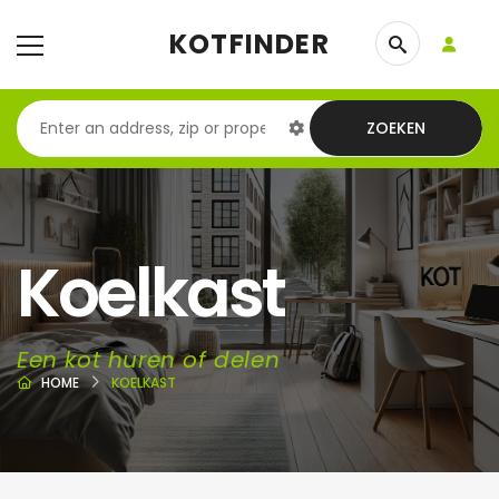
KOTFINDER
ZOEKEN
Koelkast
Een kot huren of delen
HOME
KOELKAST