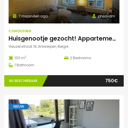
7 maanden ago
philavdm
COHOUSING
Huisgenootje gezocht! Appartement aan het Marnixplein, Antwerpen Zuid
Geuzenstraat 19, Antwerpen, België
2
100 m
2
Bedrooms
1
Bathroom
750€
NU BESCHIKBAAR
NIEUW