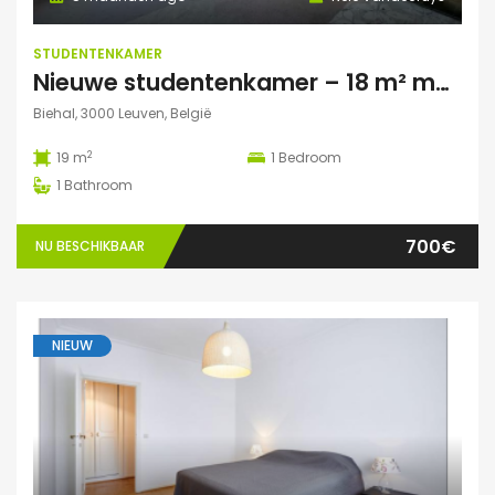
STUDENTENKAMER
Nieuwe studentenkamer – 18 m² met privé autoparking – op 5 min fietsafstand van Campus Gasthuisberg
Biehal, 3000 Leuven, België
2
19 m
1
Bedroom
1
Bathroom
700€
NU BESCHIKBAAR
NIEUW