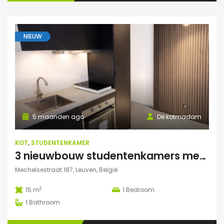
NIEUW
5 maanden ago
De kotmadam
KOT
,
STUDENTENKAMER
3 nieuwbouw studentenkamers met eigen sanitair
Mechelsestraat 187, Leuven, België
2
15 m
1
Bedroom
1
Bathroom