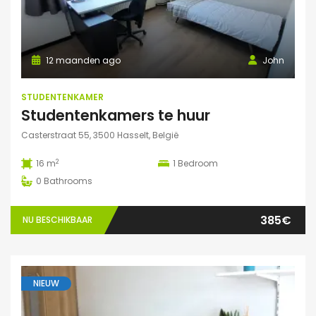
12 maanden ago
John
STUDENTENKAMER
Studentenkamers te huur
Casterstraat 55, 3500 Hasselt, België
2
16 m
1
Bedroom
0
Bathrooms
385€
NU BESCHIKBAAR
NIEUW