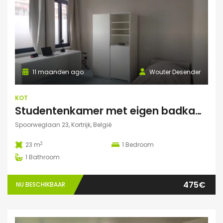
11 maanden ago
Wouter Desender
KOT
Studentenkamer met eigen badkamer
Spoorweglaan 23, Kortrijk, België
2
23 m
1
Bedroom
1
Bathroom
475€
NU BESCHIKBAAR