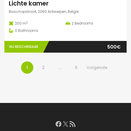
Lichte kamer
Bisschopstraat, 2060 Antwerpen, België
2
200 m
2
Bedrooms
0
Bathrooms
500€
NU BESCHIKBAAR
1
2
…
5
Volgende
Facebook
X
RSS feed