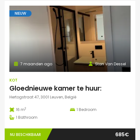
NIEUW
7 maanden ago
Stan Van Dessel
KOT
Gloednieuwe kamer te huur:
Hertogstraat 47, 3001 Leuven, België
2
16 m
1
Bedroom
1
Bathroom
685€
NU BESCHIKBAAR