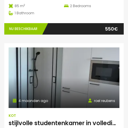
2
85 m
2
Bedrooms
1
Bathroom
550€
NU BESCHIKBAAR
4 maanden ago
roel reubens
KOT
stijlvolle studentenkamer in volledig gerenoveerd studentenhuis