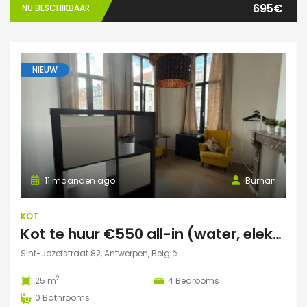
695€
NU BESCHIKBAAR
NIEUW
11 maanden ago
Burhan
KOT
Kot te huur €550 all-in (water, elektriciteit, wifi incl)
Sint-Jozefstraat 82, Antwerpen, België
2
25 m
4
Bedrooms
0
Bathrooms