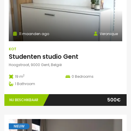
11 maanden ago
Veronique
KOT
Studenten studio Gent
Hoogstraat, 9000 Gent, België
2
19 m
0
Bedrooms
1
Bathroom
500€
NU BESCHIKBAAR
NIEUW