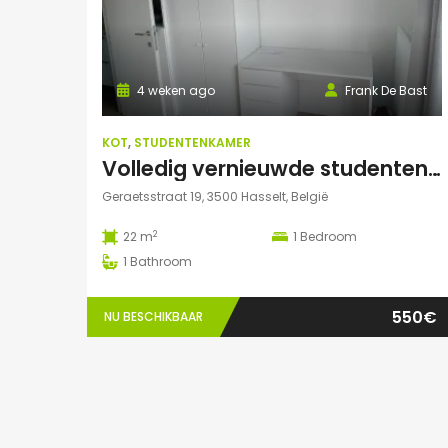
4 weken ago
Frank De Bast
KOT
,
STUDENTENKAMER
Volledig vernieuwde studenten studio te huur
Geraetsstraat 19, 3500 Hasselt, België
2
22 m
1
Bedroom
1
Bathroom
550€
NU BESCHIKBAAR