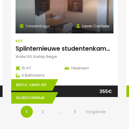
1 maand ago
Lieven Casteele
KOT
Splinternieuwe studentenkamer te huur in authentiek herenhuis
Walle 100, Kortrijk, België
2
15 m
1
Bedroom
0
Bathrooms
BESCH. VANAF SEP.
355€
NU BESCHIKBAAR
1
2
…
5
Volgende