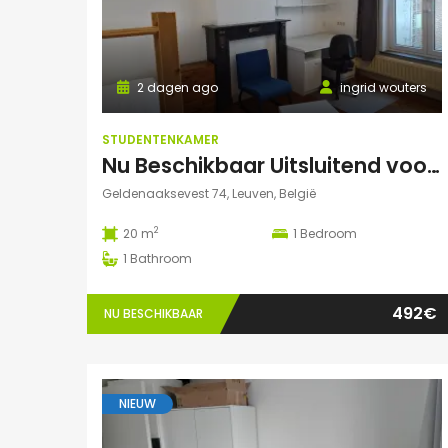
2 dagen ago
ingrid wouters
STUDENTENKAMER
Nu Beschikbaar Uitsluitend voor Augustus 2026 in Leuven
Geldenaaksevest 74, Leuven, België
2
20 m
1
Bedroom
1
Bathroom
492€
NU BESCHIKBAAR
NIEUW