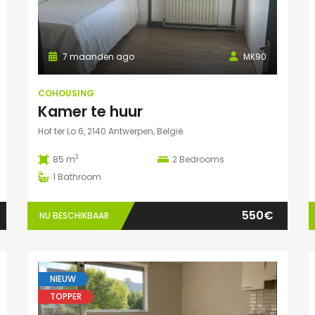
7 maanden ago
MK90
COHOUSING
Kamer te huur
Hof ter Lo 6, 2140 Antwerpen, België
2
85 m
2
Bedrooms
1
Bathroom
550€
NU BESCHIKBAAR
NIEUW
TOPPER