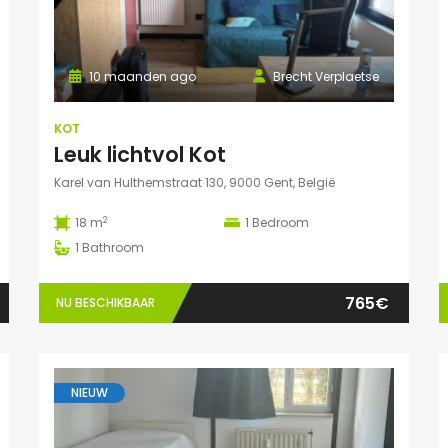
10 maanden ago
Brecht Verplaetse
KOT
Leuk lichtvol Kot
Karel van Hulthemstraat 130, 9000 Gent, België
2
18 m
1
Bedroom
1
Bathroom
765€
NU BESCHIKBAAR
NIEUW