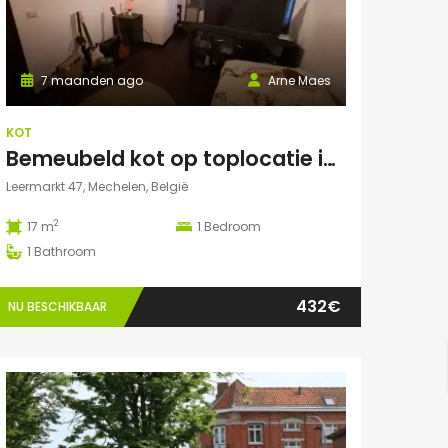
7 maanden ago
Arne Maes
KOT
Bemeubeld kot op toplocatie in centrum Mechelen met privédouche, dakterras en lavabo
Leermarkt 47, Mechelen, België
2
17 m
1
Bedroom
1
Bathroom
432€
NU BESCHIKBAAR