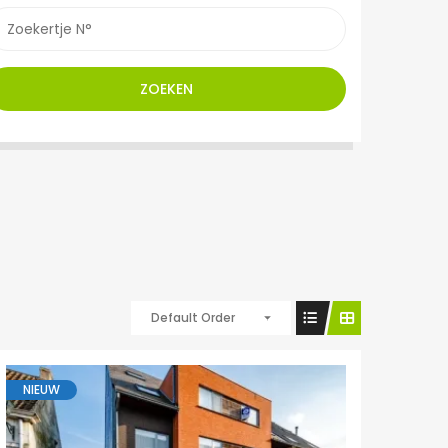
ZOEKEN
Default Order
NIEUW