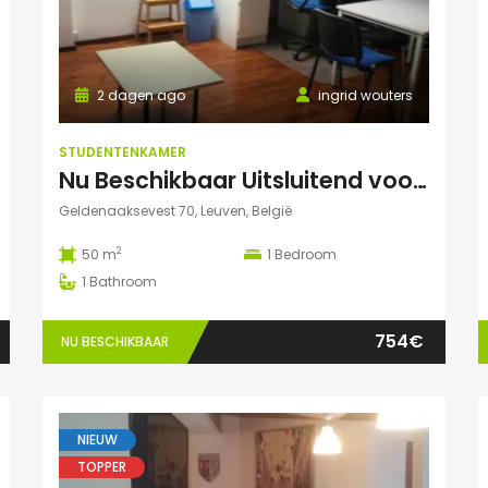
2 dagen ago
ingrid wouters
STUDENTENKAMER
Nu Beschikbaar Uitsluitend voor Augustus 2026 in Leuven Studio
Geldenaaksevest 70, Leuven, België
2
50 m
1
Bedroom
1
Bathroom
754€
NU BESCHIKBAAR
NIEUW
TOPPER