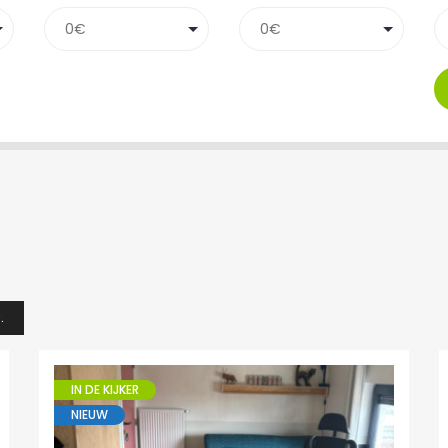
.
IN DE KIJKER
NIEUW