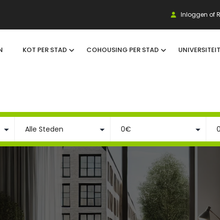
Inloggen of R
N
KOT PER STAD
COHOUSING PER STAD
UNIVERSITEI