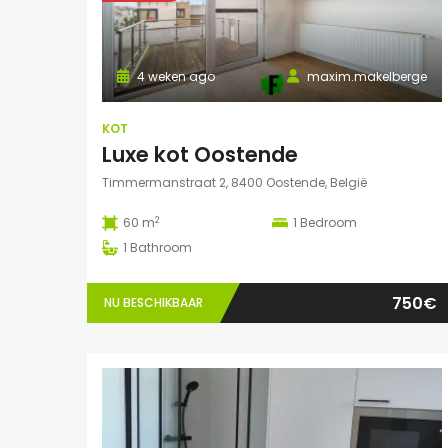
4 weken ago
maxim.makelberge
KOT
Luxe kot Oostende
Timmermanstraat 2, 8400 Oostende, België
2
60 m
1
Bedroom
1
Bathroom
750€
NU BESCHIKBAAR