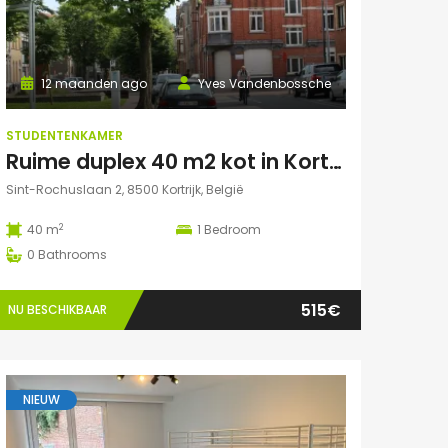
12 maanden ago
Yves Vandenbossche
STUDENTENKAMER
Ruime duplex 40 m2 kot in Kortrijk centraal gelegen.
Sint-Rochuslaan 2, 8500 Kortrijk, België
2
40 m
1
Bedroom
0
Bathrooms
515€
NU BESCHIKBAAR
NIEUW