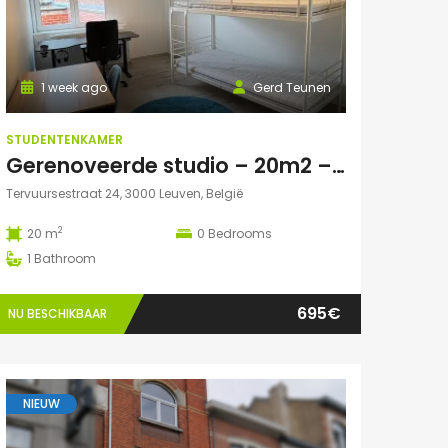
1 week ago
Gerd Teunen
STUDENTENKAMER
Gerenoveerde studio – 20m2 – vlakbij campus Gasthuisberg
Tervuursestraat 24, 3000 Leuven, België
2
20 m
0
Bedrooms
1
Bathroom
695€
NU BESCHIKBAAR
NIEUW