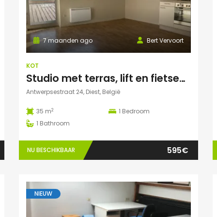
7 maanden ago
Bert Vervoort
KOT
Studio met terras, lift en fietsenstalling in Diest
Antwerpsestraat 24, Diest, België
2
35 m
1
Bedroom
1
Bathroom
595€
NU BESCHIKBAAR
NIEUW