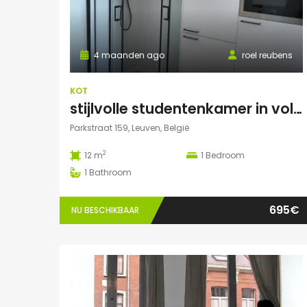
4 maanden ago
roel reubens
KOT
stijlvolle studentenkamer in volledig gerenoveerd studentenhuis
Parkstraat 159, Leuven, België
2
12 m
1
Bedroom
1
Bathroom
695€
NU BESCHIKBAAR