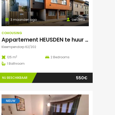
3 maanden ago
Lien1989
COHOUSING
Appartement HEUSDEN te huur voor COHOUSING
Kleempendorp 62/202
2
125 m
2
Bedrooms
1
Bathroom
550€
NU BESCHIKBAAR
NIEUW