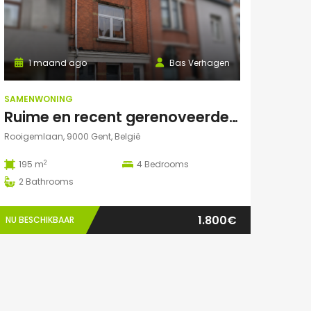
1 maand ago
Bas Verhagen
SAMENWONING
Ruime en recent gerenoveerde studentenwoning op toplocatie in Gent
Rooigemlaan, 9000 Gent, België
2
195 m
4
Bedrooms
2
Bathrooms
1.800€
NU BESCHIKBAAR