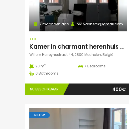
7 maanden ago
niki.vanherck@gmail.com
KOT
Kamer in charmant herenhuis met grote zonnige tuin
Willem Herreynsstraat 44, 2800 Mechelen, België
2
20 m
7
Bedrooms
0
Bathrooms
400€
NU BESCHIKBAAR
NIEUW